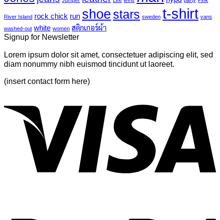
Jumper
Lee
levis
party
Pink
6
another
t-shirt
shoe
stars
post
rock chick
run
River Island
sweden
vans
with
white
สติกเกอร์ผ้า
washed-out
women
A
Signup for Newsletter
Gallery
Lorem ipsum dolor sit amet, consectetuer adipiscing elit, sed
diam nonummy nibh euismod tincidunt ut laoreet.
(insert contact form here)
V
P