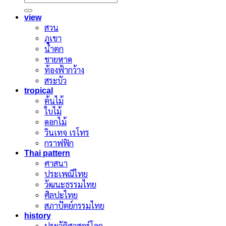
view
สวน
ภูเขา
น้ำตก
ชายหาด
ท้องฟ้ากว้าง
สระบัว
tropical
ต้นไม้
ใบไม้
ดอกไม้
วินเทจ เรโทร
กราฟฟิก
Thai pattern
ศาสนา
ประเพณีไทย
วัฒนะธรรมไทย
ศิลปะไทย
สภาปัตย์กรรมไทย
history
ประวัติศาสตร์โลก