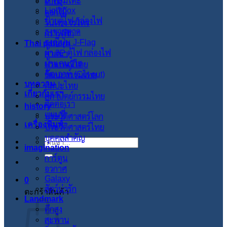
ผ้าคลุมโต๊ะ
ใบไม้
Lightbox
ดอกไม้
ป้ายตู้ไฟ กล่องไฟ
วินเทจ เรโทร
ธงชายหาด
กราฟฟิก
ธงญี่ปุ่น J-Flag
Thai pattern
ผ้า 3P ตู้ไฟ กล่องไฟ
ศาสนา
ผ้าแคนวาส
ประเพณีไทย
คัตเอาท์ (Cut out)
วัฒนะธรรมไทย
บทความ
ศิลปะไทย
เกี่ยวกับเรา
สภาปัตย์กรรมไทย
ติดต่อเรา
history
แผนที่
ประวัติศาสตร์โลก
เครื่องพิมพ์
ประวัติศาสตร์ไทย
บุคคลสำคัญ
ค้นหา:
imagination
การ์ตูน
อวกาศ
Galaxy
0
สัตว์น่ารัก
ตะกร้าสินค้า
Landmark
ตึกสูง
สะพาน