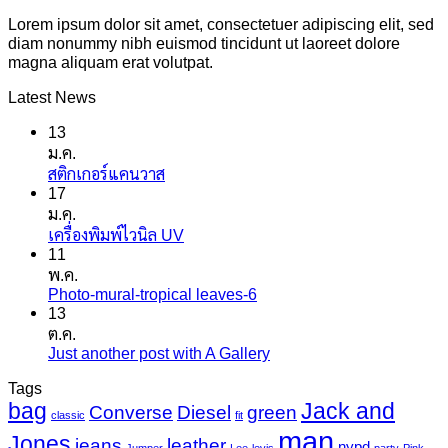
Lorem ipsum dolor sit amet, consectetuer adipiscing elit, sed
diam nonummy nibh euismod tincidunt ut laoreet dolore
magna aliquam erat volutpat.
Latest News
13
ม.ค.
ไม่มี
สติกเกอร์แคนวาส
17
ความ
ม.ค.
เห็น
ไม่มี
เครื่องพิมพ์ไวนิล UV
บน
11
ความ
สติ
พ.ค.
เห็น
ก
Photo-mural-tropical leaves-6
ไม่มี
บน
เกอร์
13
ความ
เครื่องพิมพ์
แค
ต.ค.
เห็น
ไว
นวาส
Just another post with A Gallery
ไม่มี
บน
นิล
ความ
Photo-
UV
Tags
mural-
เห็น
bag
Jack and
Converse
Diesel
green
tropical
บน
classic
fit
leaves-
man
Just
Jones
jeans
leather
nypd