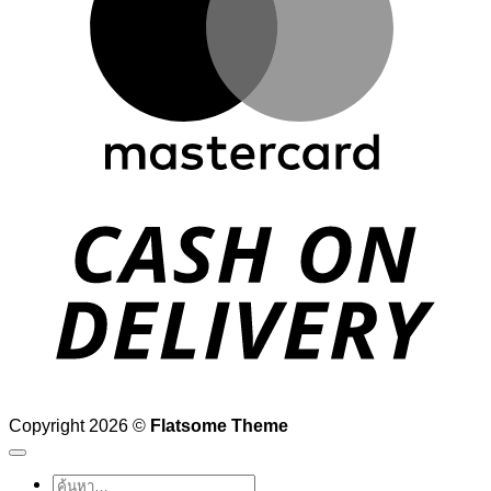
D
Copyright 2026 ©
Flatsome Theme
ค้นหา: