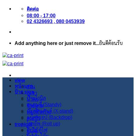
ข้าม
ติดต่อ
ไป
08:00 - 17:00
ยัง
02 4326693 , 080 0453939
เนื้อหา
Add anything here or just remove it...
ยินดีต้อนรับ
view
หน้าแรก
สวน
ป้าย sign
ภูเขา
ป้ายไวนิล
น้ำตก
สแตนดี้ (Standy)
ชายหาด
เอ็กซ์สแตนด์ (X-stand)
ท้องฟ้ากว้าง
แบ็คดรอป (Backdrop)
สระบัว
โรลอัพ (Roll up)
tropical
ไวนิล ตู้ไฟ
ต้นไม้