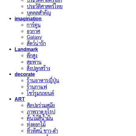
ประวัติศาสตร์ไทย
บุคคลสำคัญ
imagination
การ์ตูน
อวกาศ
Galaxy
สัตว์น่ารัก
Landmark
ตึกสูง
สะพาน
สิ่งปลูกสร้าง
decorate
ร้านอาหารญี่ปุ่น
ร้านกาแฟ
โชว์รูมรถยนต์
ART
ศิลปะร่วมสมัย
ภาพวาด ยุโรป
ต้นไม้สีน้ำมัน
ทุ่งดอกไม้
ทิวทัศน์ ขาว-ดำ