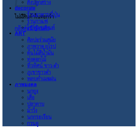
สิ่งปลูกสร้าง
decorate
ร้านอาหารญี่ปุ่น
ไม่มีสินค้าในตะกร้า
ร้านกาแฟ
โชว์รูมรถยนต์
กลับสู่หน้าร้านค้า
ART
ศิลปะร่วมสมัย
ภาพวาด ยุโรป
ต้นไม้สีน้ำมัน
ทุ่งดอกไม้
ทิวทัศน์ ขาว-ดำ
ภูเขาขาวดำ
พลบค่ำเมฆฝน
ภาพมงคล
นกยูง
เสือ
ปลาคาบ
ม้าวิ่ง
นกกระเรียน
กวนอู