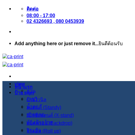
ข้าม
ติดต่อ
08:00 - 17:00
ไป
02 4326693 , 080 0453939
ยัง
เนื้อหา
Add anything here or just remove it...
ยินดีต้อนรับ
view
หน้าแรก
สวน
ป้าย sign
ภูเขา
ป้ายไวนิล
น้ำตก
สแตนดี้ (Standy)
ชายหาด
เอ็กซ์สแตนด์ (X-stand)
ท้องฟ้ากว้าง
แบ็คดรอป (Backdrop)
สระบัว
โรลอัพ (Roll up)