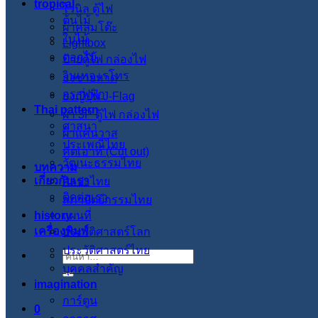
tropical
ไวนิล ตู้ไฟ
ต้นไม้
ผ้าคลุมโต๊ะ
ใบไม้
Lightbox
ดอกไม้
ป้ายตู้ไฟ กล่องไฟ
วินเทจ เรโทร
ธงชายหาด
กราฟฟิก
ธงญี่ปุ่น J-Flag
Thai pattern
ผ้า 3P ตู้ไฟ กล่องไฟ
ศาสนา
ผ้าแคนวาส
ประเพณีไทย
คัตเอาท์ (Cut out)
วัฒนะธรรมไทย
บทความ
เกี่ยวกับเรา
ศิลปะไทย
ติดต่อเรา
สภาปัตย์กรรมไทย
history
แผนที่
เครื่องพิมพ์
ประวัติศาสตร์โลก
ประวัติศาสตร์ไทย
ค้นหา:
บุคคลสำคัญ
imagination
การ์ตูน
0