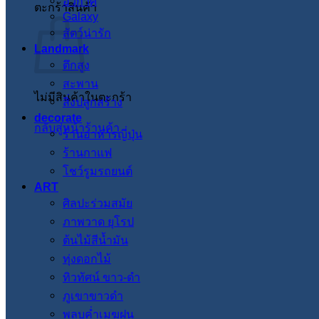
อวกาศ
ตะกร้าสินค้า
Galaxy
สัตว์น่ารัก
Landmark
ตึกสูง
สะพาน
ไม่มีสินค้าในตะกร้า
สิ่งปลูกสร้าง
decorate
กลับสู่หน้าร้านค้า
ร้านอาหารญี่ปุ่น
ร้านกาแฟ
โชว์รูมรถยนต์
ART
ศิลปะร่วมสมัย
ภาพวาด ยุโรป
ต้นไม้สีน้ำมัน
ทุ่งดอกไม้
ทิวทัศน์ ขาว-ดำ
ภูเขาขาวดำ
พลบค่ำเมฆฝน