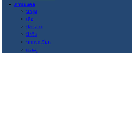
ภาพมงคล
นกยูง
เสือ
ปลาคาบ
ม้าวิ่ง
นกกระเรียน
กวนอู