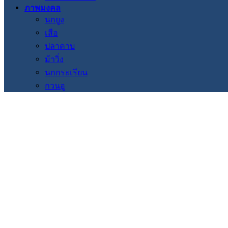
ภาพมงคล
นกยูง
เสือ
ปลาคาบ
ม้าวิ่ง
นกกระเรียน
กวนอู