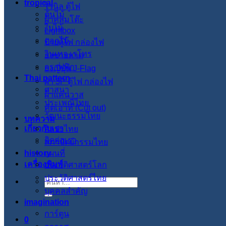
tropical
ไวนิล ตู้ไฟ
ต้นไม้
ผ้าคลุมโต๊ะ
ใบไม้
Lightbox
ดอกไม้
ป้ายตู้ไฟ กล่องไฟ
วินเทจ เรโทร
ธงชายหาด
กราฟฟิก
ธงญี่ปุ่น J-Flag
Thai pattern
ผ้า 3P ตู้ไฟ กล่องไฟ
ศาสนา
ผ้าแคนวาส
ประเพณีไทย
คัตเอาท์ (Cut out)
วัฒนะธรรมไทย
บทความ
เกี่ยวกับเรา
ศิลปะไทย
ติดต่อเรา
สภาปัตย์กรรมไทย
history
แผนที่
เครื่องพิมพ์
ประวัติศาสตร์โลก
ประวัติศาสตร์ไทย
ค้นหา:
บุคคลสำคัญ
imagination
การ์ตูน
0