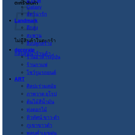
อวกาศ
ตะกร้าสินค้า
Galaxy
สัตว์น่ารัก
Landmark
ตึกสูง
สะพาน
ไม่มีสินค้าในตะกร้า
สิ่งปลูกสร้าง
decorate
กลับสู่หน้าร้านค้า
ร้านอาหารญี่ปุ่น
ร้านกาแฟ
โชว์รูมรถยนต์
ART
ศิลปะร่วมสมัย
ภาพวาด ยุโรป
ต้นไม้สีน้ำมัน
ทุ่งดอกไม้
ทิวทัศน์ ขาว-ดำ
ภูเขาขาวดำ
พลบค่ำเมฆฝน