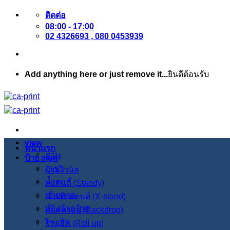
ข้าม
ติดต่อ
08:00 - 17:00
ไป
02 4326693 , 080 0453939
ยัง
เนื้อหา
Add anything here or just remove it...
ยินดีต้อนรับ
view
หน้าแรก
สวน
ป้าย sign
ภูเขา
ป้ายไวนิล
น้ำตก
สแตนดี้ (Standy)
ชายหาด
เอ็กซ์สแตนด์ (X-stand)
ท้องฟ้ากว้าง
แบ็คดรอป (Backdrop)
สระบัว
โรลอัพ (Roll up)