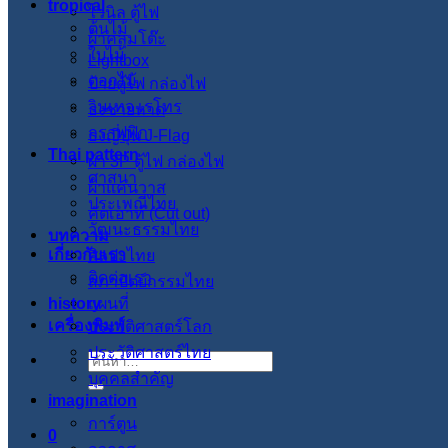
tropical
ไวนิล ตู้ไฟ
ต้นไม้
ผ้าคลุมโต๊ะ
ใบไม้
Lightbox
ดอกไม้
ป้ายตู้ไฟ กล่องไฟ
วินเทจ เรโทร
ธงชายหาด
กราฟฟิก
ธงญี่ปุ่น J-Flag
Thai pattern
ผ้า 3P ตู้ไฟ กล่องไฟ
ศาสนา
ผ้าแคนวาส
ประเพณีไทย
คัตเอาท์ (Cut out)
วัฒนะธรรมไทย
บทความ
เกี่ยวกับเรา
ศิลปะไทย
ติดต่อเรา
สภาปัตย์กรรมไทย
history
แผนที่
เครื่องพิมพ์
ประวัติศาสตร์โลก
ประวัติศาสตร์ไทย
ค้นหา:
บุคคลสำคัญ
imagination
การ์ตูน
0