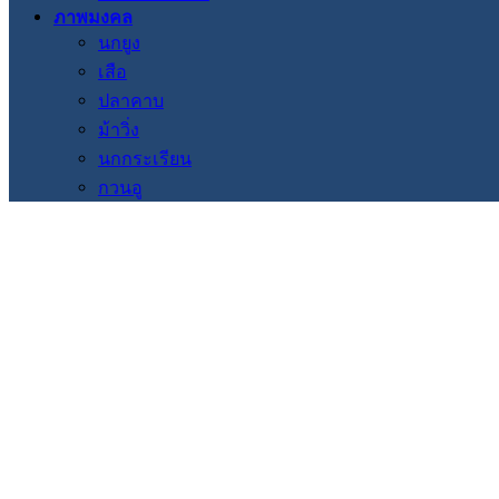
ภาพมงคล
นกยูง
เสือ
ปลาคาบ
ม้าวิ่ง
นกกระเรียน
กวนอู