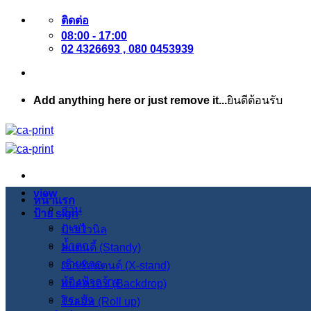
ข้าม
ติดต่อ
08:00 - 17:00
ไป
02 4326693 , 080 0453939
ยัง
เนื้อหา
Add anything here or just remove it...
ยินดีต้อนรับ
view
หน้าแรก
สวน
ป้าย sign
ภูเขา
ป้ายไวนิล
น้ำตก
สแตนดี้ (Standy)
ชายหาด
เอ็กซ์สแตนด์ (X-stand)
ท้องฟ้ากว้าง
แบ็คดรอป (Backdrop)
สระบัว
โรลอัพ (Roll up)