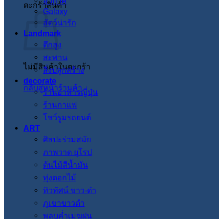
อวกาศ
ตะกร้าสินค้า
Galaxy
สัตว์น่ารัก
Landmark
ตึกสูง
สะพาน
ไม่มีสินค้าในตะกร้า
สิ่งปลูกสร้าง
decorate
กลับสู่หน้าร้านค้า
ร้านอาหารญี่ปุ่น
ร้านกาแฟ
โชว์รูมรถยนต์
ART
ศิลปะร่วมสมัย
ภาพวาด ยุโรป
ต้นไม้สีน้ำมัน
ทุ่งดอกไม้
ทิวทัศน์ ขาว-ดำ
ภูเขาขาวดำ
พลบค่ำเมฆฝน