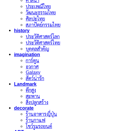
ศาสนา
ประเพณีไทย
วัฒนะธรรมไทย
ศิลปะไทย
สภาปัตย์กรรมไทย
history
ประวัติศาสตร์โลก
ประวัติศาสตร์ไทย
บุคคลสำคัญ
imagination
การ์ตูน
อวกาศ
Galaxy
สัตว์น่ารัก
Landmark
ตึกสูง
สะพาน
สิ่งปลูกสร้าง
decorate
ร้านอาหารญี่ปุ่น
ร้านกาแฟ
โชว์รูมรถยนต์