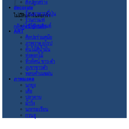
สิ่งปลูกสร้าง
decorate
ร้านอาหารญี่ปุ่น
ไม่มีสินค้าในตะกร้า
ร้านกาแฟ
โชว์รูมรถยนต์
กลับสู่หน้าร้านค้า
ART
ศิลปะร่วมสมัย
ภาพวาด ยุโรป
ต้นไม้สีน้ำมัน
ทุ่งดอกไม้
ทิวทัศน์ ขาว-ดำ
ภูเขาขาวดำ
พลบค่ำเมฆฝน
ภาพมงคล
นกยูง
เสือ
ปลาคาบ
ม้าวิ่ง
นกกระเรียน
กวนอู