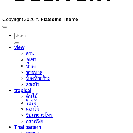
Copyright 2026 ©
Flatsome Theme
ค้นหา:
view
สวน
ภูเขา
น้ำตก
ชายหาด
ท้องฟ้ากว้าง
สระบัว
tropical
ต้นไม้
ใบไม้
ดอกไม้
วินเทจ เรโทร
กราฟฟิก
Thai pattern