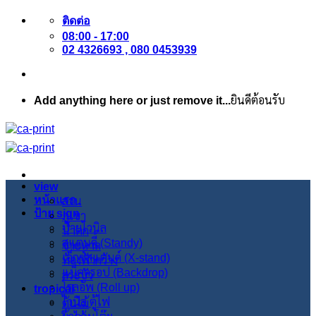
ข้าม
ติดต่อ
ไป
08:00 - 17:00
ยัง
02 4326693 , 080 0453939
เนื้อหา
Add anything here or just remove it...
ยินดีต้อนรับ
view
หน้าแรก
สวน
ป้าย sign
ภูเขา
ป้ายไวนิล
น้ำตก
สแตนดี้ (Standy)
ชายหาด
เอ็กซ์สแตนด์ (X-stand)
ท้องฟ้ากว้าง
แบ็คดรอป (Backdrop)
สระบัว
โรลอัพ (Roll up)
tropical
ไวนิล ตู้ไฟ
ต้นไม้