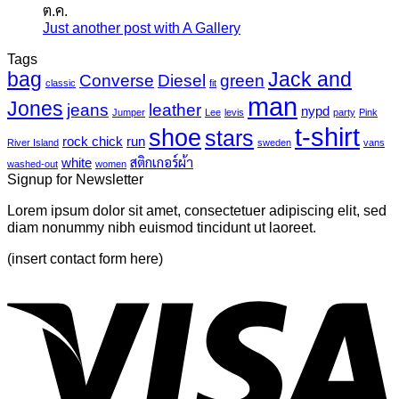
ต.ค.
เห็น
ไว
นวาส
Just another post with A Gallery
ไม่มี
บน
นิล
ความ
Photo-
UV
Tags
mural-
เห็น
bag
Jack and
Converse
Diesel
green
tropical
บน
classic
fit
leaves-
man
Just
Jones
jeans
leather
nypd
Jumper
Lee
levis
party
Pink
6
another
t-shirt
shoe
stars
post
rock chick
run
River Island
sweden
vans
with
white
สติกเกอร์ผ้า
washed-out
women
A
Signup for Newsletter
Gallery
Lorem ipsum dolor sit amet, consectetuer adipiscing elit, sed
diam nonummy nibh euismod tincidunt ut laoreet.
(insert contact form here)
V