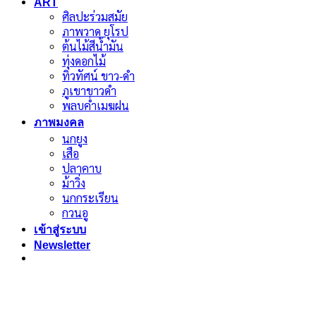
ART
ศิลปะร่วมสมัย
ภาพวาด ยุโรป
ต้นไม้สีน้ำมัน
ทุ่งดอกไม้
ทิวทัศน์ ขาว-ดำ
ภูเขาขาวดำ
พลบค่ำเมฆฝน
ภาพมงคล
นกยูง
เสือ
ปลาคาบ
ม้าวิ่ง
นกกระเรียน
กวนอู
เข้าสู่ระบบ
Newsletter