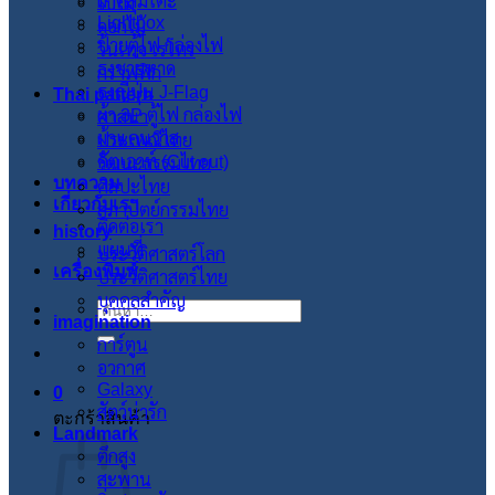
ผ้าคลุมโต๊ะ
ใบไม้
Lightbox
ดอกไม้
ป้ายตู้ไฟ กล่องไฟ
วินเทจ เรโทร
ธงชายหาด
กราฟฟิก
ธงญี่ปุ่น J-Flag
Thai pattern
ผ้า 3P ตู้ไฟ กล่องไฟ
ศาสนา
ผ้าแคนวาส
ประเพณีไทย
คัตเอาท์ (Cut out)
วัฒนะธรรมไทย
บทความ
ศิลปะไทย
เกี่ยวกับเรา
สภาปัตย์กรรมไทย
ติดต่อเรา
history
แผนที่
ประวัติศาสตร์โลก
เครื่องพิมพ์
ประวัติศาสตร์ไทย
บุคคลสำคัญ
ค้นหา:
imagination
การ์ตูน
อวกาศ
Galaxy
0
สัตว์น่ารัก
ตะกร้าสินค้า
Landmark
ตึกสูง
สะพาน