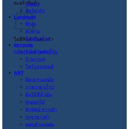
ตะกร้าสินค้า
Galaxy
สัตว์น่ารัก
Landmark
ตึกสูง
สะพาน
สิ่งปลูกสร้าง
ไม่มีสินค้าในตะกร้า
decorate
กลับสู่หน้าร้านค้า
ร้านอาหารญี่ปุ่น
ร้านกาแฟ
โชว์รูมรถยนต์
ART
ศิลปะร่วมสมัย
ภาพวาด ยุโรป
ต้นไม้สีน้ำมัน
ทุ่งดอกไม้
ทิวทัศน์ ขาว-ดำ
ภูเขาขาวดำ
พลบค่ำเมฆฝน