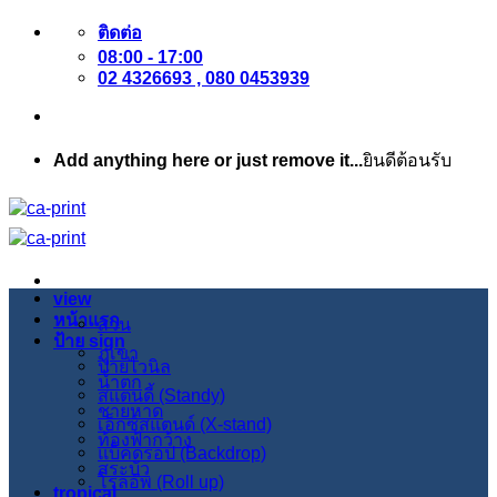
ข้าม
ติดต่อ
08:00 - 17:00
ไป
02 4326693 , 080 0453939
ยัง
เนื้อหา
Add anything here or just remove it...
ยินดีต้อนรับ
view
หน้าแรก
สวน
ป้าย sign
ภูเขา
ป้ายไวนิล
น้ำตก
สแตนดี้ (Standy)
ชายหาด
เอ็กซ์สแตนด์ (X-stand)
ท้องฟ้ากว้าง
แบ็คดรอป (Backdrop)
สระบัว
โรลอัพ (Roll up)
tropical