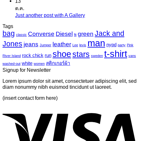
13
ความ
เครื่องพิมพ์
ต.ค.
แค
เห็น
ไว
Just another post with A Gallery
ไม่มี
นวาส
บน
นิล
ความ
Tags
Photo-
UV
bag
Jack and
เห็น
mural-
Converse
Diesel
green
classic
fit
tropical
บน
man
Jones
jeans
leather
nypd
leaves-
Jumper
Lee
levis
party
Pink
Just
6
t-shirt
shoe
stars
another
rock chick
run
River Island
sweden
vans
post
white
สติกเกอร์ผ้า
washed-out
women
with
Signup for Newsletter
A
Gallery
Lorem ipsum dolor sit amet, consectetuer adipiscing elit, sed
diam nonummy nibh euismod tincidunt ut laoreet.
(insert contact form here)
V