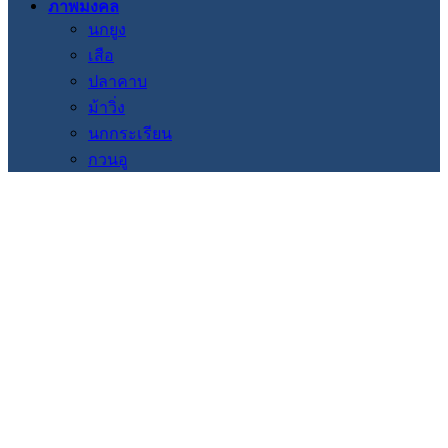
ภาพมงคล
นกยูง
เสือ
ปลาคาบ
ม้าวิ่ง
นกกระเรียน
กวนอู