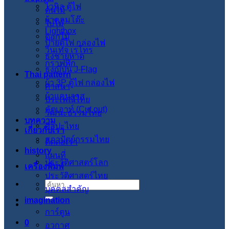
ไวนิล ตู้ไฟ
ต้นไม้
ผ้าคลุมโต๊ะ
ใบไม้
Lightbox
ดอกไม้
ป้ายตู้ไฟ กล่องไฟ
วินเทจ เรโทร
ธงชายหาด
กราฟฟิก
ธงญี่ปุ่น J-Flag
Thai pattern
ผ้า 3P ตู้ไฟ กล่องไฟ
ศาสนา
ผ้าแคนวาส
ประเพณีไทย
คัตเอาท์ (Cut out)
วัฒนะธรรมไทย
บทความ
ศิลปะไทย
เกี่ยวกับเรา
สภาปัตย์กรรมไทย
ติดต่อเรา
history
แผนที่
ประวัติศาสตร์โลก
เครื่องพิมพ์
ประวัติศาสตร์ไทย
ค้นหา:
บุคคลสำคัญ
imagination
การ์ตูน
0
อวกาศ