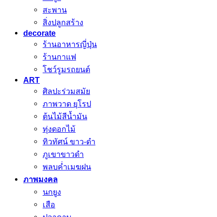
สะพาน
สิ่งปลูกสร้าง
decorate
ร้านอาหารญี่ปุ่น
ร้านกาแฟ
โชว์รูมรถยนต์
ART
ศิลปะร่วมสมัย
ภาพวาด ยุโรป
ต้นไม้สีน้ำมัน
ทุ่งดอกไม้
ทิวทัศน์ ขาว-ดำ
ภูเขาขาวดำ
พลบค่ำเมฆฝน
ภาพมงคล
นกยูง
เสือ
ปลาคาบ