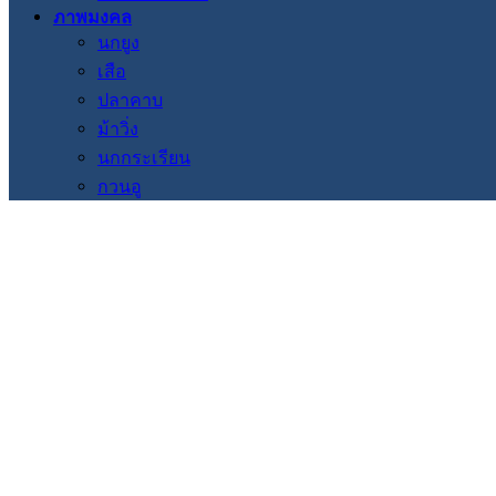
ภาพมงคล
นกยูง
เสือ
ปลาคาบ
ม้าวิ่ง
นกกระเรียน
กวนอู