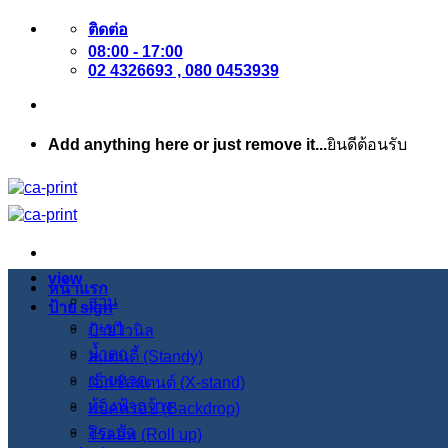
ข้าม
ติดต่อ
08:00 - 17:00
ไป
02 4326693 , 080 0453939
ยัง
เนื้อหา
Add anything here or just remove it...
ยินดีต้อนรับ
view
หน้าแรก
สวน
ป้าย sign
ภูเขา
ป้ายไวนิล
น้ำตก
สแตนดี้ (Standy)
ชายหาด
เอ็กซ์สแตนด์ (X-stand)
ท้องฟ้ากว้าง
แบ็คดรอป (Backdrop)
สระบัว
โรลอัพ (Roll up)