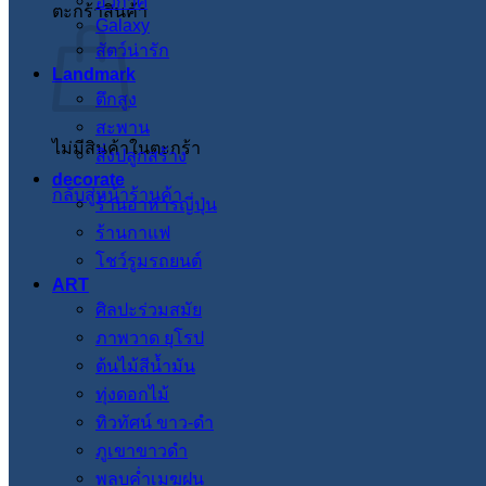
อวกาศ
ตะกร้าสินค้า
Galaxy
สัตว์น่ารัก
Landmark
ตึกสูง
สะพาน
ไม่มีสินค้าในตะกร้า
สิ่งปลูกสร้าง
decorate
กลับสู่หน้าร้านค้า
ร้านอาหารญี่ปุ่น
ร้านกาแฟ
โชว์รูมรถยนต์
ART
ศิลปะร่วมสมัย
ภาพวาด ยุโรป
ต้นไม้สีน้ำมัน
ทุ่งดอกไม้
ทิวทัศน์ ขาว-ดำ
ภูเขาขาวดำ
พลบค่ำเมฆฝน