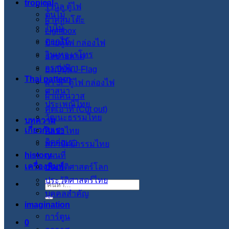
tropical
ไวนิล ตู้ไฟ
ต้นไม้
ผ้าคลุมโต๊ะ
ใบไม้
Lightbox
ดอกไม้
ป้ายตู้ไฟ กล่องไฟ
วินเทจ เรโทร
ธงชายหาด
กราฟฟิก
ธงญี่ปุ่น J-Flag
Thai pattern
ผ้า 3P ตู้ไฟ กล่องไฟ
ศาสนา
ผ้าแคนวาส
ประเพณีไทย
คัตเอาท์ (Cut out)
วัฒนะธรรมไทย
บทความ
เกี่ยวกับเรา
ศิลปะไทย
ติดต่อเรา
สภาปัตย์กรรมไทย
history
แผนที่
เครื่องพิมพ์
ประวัติศาสตร์โลก
ประวัติศาสตร์ไทย
ค้นหา:
บุคคลสำคัญ
imagination
การ์ตูน
0