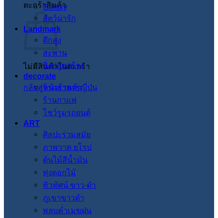
ตะกร้าสินค้า
Galaxy
สัตว์น่ารัก
Landmark
ตึกสูง
สะพาน
สิ่งปลูกสร้าง
ไม่มีสินค้าในตะกร้า
decorate
กลับสู่หน้าร้านค้า
ร้านอาหารญี่ปุ่น
ร้านกาแฟ
โชว์รูมรถยนต์
ART
ศิลปะร่วมสมัย
ภาพวาด ยุโรป
ต้นไม้สีน้ำมัน
ทุ่งดอกไม้
ทิวทัศน์ ขาว-ดำ
ภูเขาขาวดำ
พลบค่ำเมฆฝน