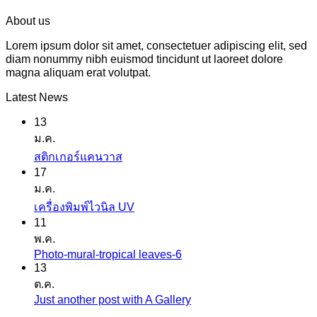
About us
Lorem ipsum dolor sit amet, consectetuer adipiscing elit, sed
diam nonummy nibh euismod tincidunt ut laoreet dolore
magna aliquam erat volutpat.
Latest News
13
ม.ค.
ไม่มี
สติกเกอร์แคนวาส
17
ความ
ม.ค.
เห็น
ไม่มี
เครื่องพิมพ์ไวนิล UV
บน
11
ความ
สติ
พ.ค.
เห็น
ก
Photo-mural-tropical leaves-6
ไม่มี
บน
เกอร์
13
ความ
เครื่องพิมพ์
ต.ค.
แค
เห็น
ไว
Just another post with A Gallery
ไม่มี
นวาส
บน
นิล