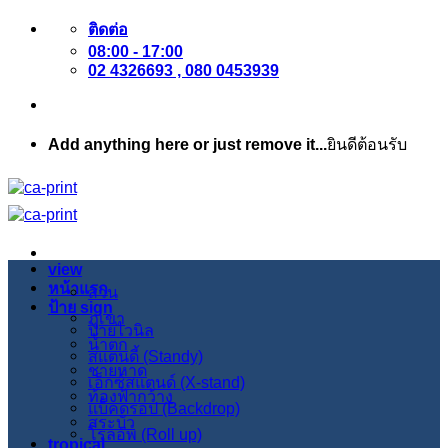
ข้าม
ติดต่อ
08:00 - 17:00
ไป
02 4326693 , 080 0453939
ยัง
เนื้อหา
Add anything here or just remove it...
ยินดีต้อนรับ
view
หน้าแรก
สวน
ป้าย sign
ภูเขา
ป้ายไวนิล
น้ำตก
สแตนดี้ (Standy)
ชายหาด
เอ็กซ์สแตนด์ (X-stand)
ท้องฟ้ากว้าง
แบ็คดรอป (Backdrop)
สระบัว
โรลอัพ (Roll up)
tropical