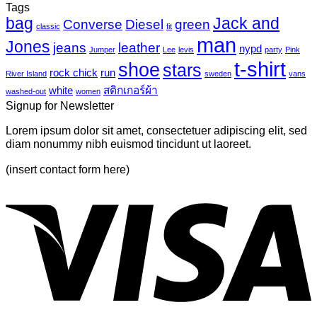
ความ
Tags
Photo-
UV
bag
Jack and
เห็น
mural-
Converse
Diesel
green
classic
fit
tropical
บน
man
Jones
jeans
leather
nypd
leaves-
Jumper
Lee
levis
party
Pink
Just
6
t-shirt
shoe
stars
another
rock chick
run
River Island
sweden
vans
post
white
สติกเกอร์ผ้า
washed-out
women
with
Signup for Newsletter
A
Gallery
Lorem ipsum dolor sit amet, consectetuer adipiscing elit, sed
diam nonummy nibh euismod tincidunt ut laoreet.
(insert contact form here)
V