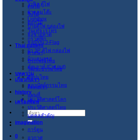
ไวนิล ตู้ไฟ
ต้นไม้
ผ้าคลุมโต๊ะ
ใบไม้
Lightbox
ดอกไม้
ป้ายตู้ไฟ กล่องไฟ
วินเทจ เรโทร
ธงชายหาด
กราฟฟิก
ธงญี่ปุ่น J-Flag
Thai pattern
ผ้า 3P ตู้ไฟ กล่องไฟ
ศาสนา
ผ้าแคนวาส
ประเพณีไทย
คัตเอาท์ (Cut out)
วัฒนะธรรมไทย
บทความ
ศิลปะไทย
เกี่ยวกับเรา
สภาปัตย์กรรมไทย
ติดต่อเรา
history
แผนที่
ประวัติศาสตร์โลก
เครื่องพิมพ์
ประวัติศาสตร์ไทย
ค้นหา:
บุคคลสำคัญ
imagination
การ์ตูน
0
อวกาศ