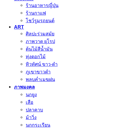
ร้านอาหารญี่ปุ่น
ร้านกาแฟ
โชว์รูมรถยนต์
ART
ศิลปะร่วมสมัย
ภาพวาด ยุโรป
ต้นไม้สีน้ำมัน
ทุ่งดอกไม้
ทิวทัศน์ ขาว-ดำ
ภูเขาขาวดำ
พลบค่ำเมฆฝน
ภาพมงคล
นกยูง
เสือ
ปลาคาบ
ม้าวิ่ง
นกกระเรียน