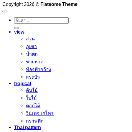
Copyright 2026 ©
Flatsome Theme
ค้นหา:
view
สวน
ภูเขา
น้ำตก
ชายหาด
ท้องฟ้ากว้าง
สระบัว
tropical
ต้นไม้
ใบไม้
ดอกไม้
วินเทจ เรโทร
กราฟฟิก
Thai pattern