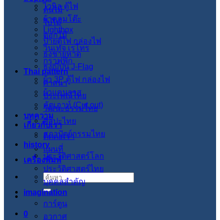
ไวนิล ตู้ไฟ
ต้นไม้
ผ้าคลุมโต๊ะ
ใบไม้
Lightbox
ดอกไม้
ป้ายตู้ไฟ กล่องไฟ
วินเทจ เรโทร
ธงชายหาด
กราฟฟิก
ธงญี่ปุ่น J-Flag
Thai pattern
ผ้า 3P ตู้ไฟ กล่องไฟ
ศาสนา
ผ้าแคนวาส
ประเพณีไทย
คัตเอาท์ (Cut out)
วัฒนะธรรมไทย
บทความ
ศิลปะไทย
เกี่ยวกับเรา
สภาปัตย์กรรมไทย
ติดต่อเรา
history
แผนที่
ประวัติศาสตร์โลก
เครื่องพิมพ์
ประวัติศาสตร์ไทย
ค้นหา:
บุคคลสำคัญ
imagination
การ์ตูน
0
อวกาศ