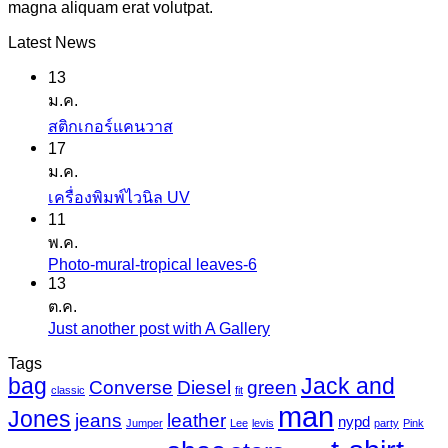
magna aliquam erat volutpat.
Latest News
13
ม.ค.
ไม่มี
สติกเกอร์แคนวาส
17
ความ
ม.ค.
เห็น
ไม่มี
เครื่องพิมพ์ไวนิล UV
บน
11
ความ
สติ
พ.ค.
เห็น
ก
Photo-mural-tropical leaves-6
ไม่มี
บน
เกอร์
13
ความ
เครื่องพิมพ์
ต.ค.
แค
เห็น
ไว
Just another post with A Gallery
ไม่มี
นวาส
บน
นิล
ความ
Tags
Photo-
UV
bag
Jack and
เห็น
mural-
Converse
Diesel
green
classic
fit
tropical
บน
man
Jones
jeans
leather
nypd
leaves-
Jumper
Lee
levis
party
Pink
Just
6