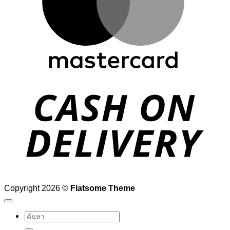
D
Copyright 2026 ©
Flatsome Theme
ค้นหา: