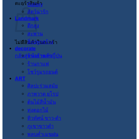
ตะกร้าสินค้า
Galaxy
สัตว์น่ารัก
Landmark
ตึกสูง
สะพาน
สิ่งปลูกสร้าง
ไม่มีสินค้าในตะกร้า
decorate
กลับสู่หน้าร้านค้า
ร้านอาหารญี่ปุ่น
ร้านกาแฟ
โชว์รูมรถยนต์
ART
ศิลปะร่วมสมัย
ภาพวาด ยุโรป
ต้นไม้สีน้ำมัน
ทุ่งดอกไม้
ทิวทัศน์ ขาว-ดำ
ภูเขาขาวดำ
พลบค่ำเมฆฝน