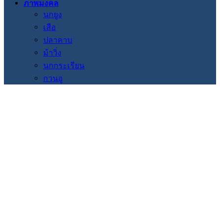
ภาพมงคล
นกยูง
เสือ
ปลาคาบ
ม้าวิ่ง
นกกระเรียน
กวนอู