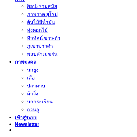
ศิลปะร่วมสมัย
ภาพวาด ยุโรป
ต้นไม้สีน้ำมัน
ทุ่งดอกไม้
ทิวทัศน์ ขาว-ดำ
ภูเขาขาวดำ
พลบค่ำเมฆฝน
ภาพมงคล
นกยูง
เสือ
ปลาคาบ
ม้าวิ่ง
นกกระเรียน
กวนอู
เข้าสู่ระบบ
Newsletter