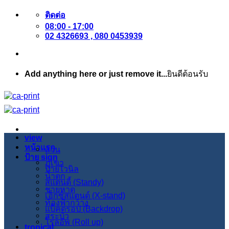
ข้าม
ติดต่อ
08:00 - 17:00
ไป
02 4326693 , 080 0453939
ยัง
เนื้อหา
Add anything here or just remove it...
ยินดีต้อนรับ
view
หน้าแรก
สวน
ป้าย sign
ภูเขา
ป้ายไวนิล
น้ำตก
สแตนดี้ (Standy)
ชายหาด
เอ็กซ์สแตนด์ (X-stand)
ท้องฟ้ากว้าง
แบ็คดรอป (Backdrop)
สระบัว
โรลอัพ (Roll up)
tropical