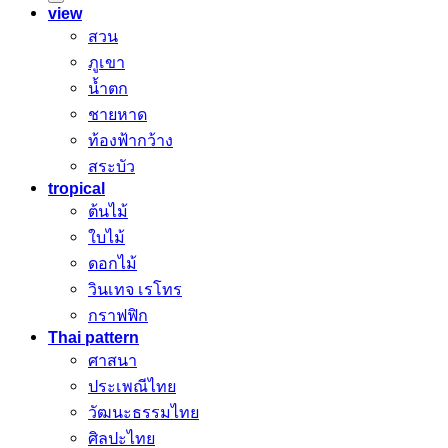
view
สวน
ภูเขา
น้ำตก
ชายหาด
ท้องฟ้ากว้าง
สระบัว
tropical
ต้นไม้
ใบไม้
ดอกไม้
วินเทจ เรโทร
กราฟฟิก
Thai pattern
ศาสนา
ประเพณีไทย
วัฒนะธรรมไทย
ศิลปะไทย