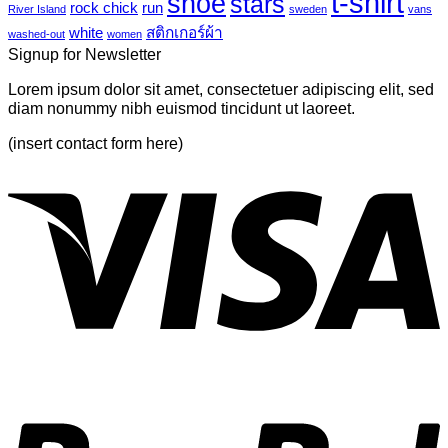
t-shirt
shoe
stars
another
rock chick
run
River Island
sweden
vans
post
white
สติกเกอร์ผ้า
washed-out
women
with
Signup for Newsletter
A
Gallery
Lorem ipsum dolor sit amet, consectetuer adipiscing elit, sed
diam nonummy nibh euismod tincidunt ut laoreet.
(insert contact form here)
V
P