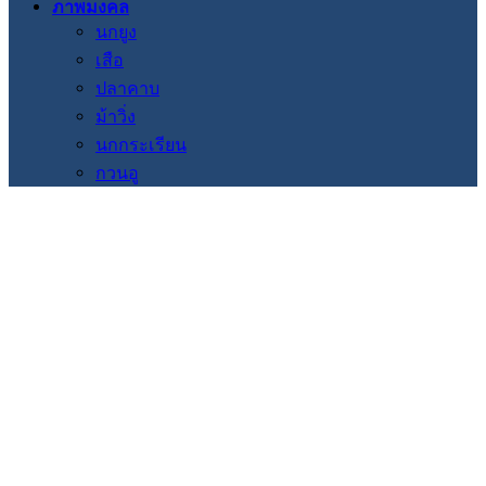
ภาพมงคล
นกยูง
เสือ
ปลาคาบ
ม้าวิ่ง
นกกระเรียน
กวนอู