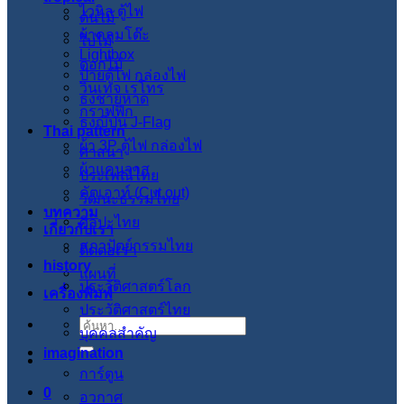
ไวนิล ตู้ไฟ
ต้นไม้
ผ้าคลุมโต๊ะ
ใบไม้
Lightbox
ดอกไม้
ป้ายตู้ไฟ กล่องไฟ
วินเทจ เรโทร
ธงชายหาด
กราฟฟิก
ธงญี่ปุ่น J-Flag
Thai pattern
ผ้า 3P ตู้ไฟ กล่องไฟ
ศาสนา
ผ้าแคนวาส
ประเพณีไทย
คัตเอาท์ (Cut out)
วัฒนะธรรมไทย
บทความ
ศิลปะไทย
เกี่ยวกับเรา
สภาปัตย์กรรมไทย
ติดต่อเรา
history
แผนที่
ประวัติศาสตร์โลก
เครื่องพิมพ์
ประวัติศาสตร์ไทย
ค้นหา:
บุคคลสำคัญ
imagination
การ์ตูน
0
อวกาศ