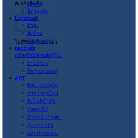
ตะกร้าสินค้า
Galaxy
สัตว์น่ารัก
Landmark
ตึกสูง
สะพาน
สิ่งปลูกสร้าง
ไม่มีสินค้าในตะกร้า
decorate
กลับสู่หน้าร้านค้า
ร้านอาหารญี่ปุ่น
ร้านกาแฟ
โชว์รูมรถยนต์
ART
ศิลปะร่วมสมัย
ภาพวาด ยุโรป
ต้นไม้สีน้ำมัน
ทุ่งดอกไม้
ทิวทัศน์ ขาว-ดำ
ภูเขาขาวดำ
พลบค่ำเมฆฝน