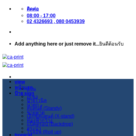
ข้าม
ติดต่อ
08:00 - 17:00
ไป
02 4326693 , 080 0453939
ยัง
เนื้อหา
Add anything here or just remove it...
ยินดีต้อนรับ
view
หน้าแรก
สวน
ป้าย sign
ภูเขา
ป้ายไวนิล
น้ำตก
สแตนดี้ (Standy)
ชายหาด
เอ็กซ์สแตนด์ (X-stand)
ท้องฟ้ากว้าง
แบ็คดรอป (Backdrop)
สระบัว
โรลอัพ (Roll up)
tropical