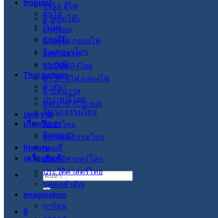
tropical
ไวนิล ตู้ไฟ
ต้นไม้
ผ้าคลุมโต๊ะ
ใบไม้
Lightbox
ดอกไม้
ป้ายตู้ไฟ กล่องไฟ
วินเทจ เรโทร
ธงชายหาด
กราฟฟิก
ธงญี่ปุ่น J-Flag
Thai pattern
ผ้า 3P ตู้ไฟ กล่องไฟ
ศาสนา
ผ้าแคนวาส
ประเพณีไทย
คัตเอาท์ (Cut out)
วัฒนะธรรมไทย
บทความ
เกี่ยวกับเรา
ศิลปะไทย
ติดต่อเรา
สภาปัตย์กรรมไทย
history
แผนที่
เครื่องพิมพ์
ประวัติศาสตร์โลก
ประวัติศาสตร์ไทย
ค้นหา:
บุคคลสำคัญ
imagination
การ์ตูน
0