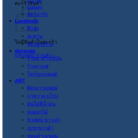
อวกาศ
ตะกร้าสินค้า
Galaxy
สัตว์น่ารัก
Landmark
ตึกสูง
สะพาน
ไม่มีสินค้าในตะกร้า
สิ่งปลูกสร้าง
decorate
กลับสู่หน้าร้านค้า
ร้านอาหารญี่ปุ่น
ร้านกาแฟ
โชว์รูมรถยนต์
ART
ศิลปะร่วมสมัย
ภาพวาด ยุโรป
ต้นไม้สีน้ำมัน
ทุ่งดอกไม้
ทิวทัศน์ ขาว-ดำ
ภูเขาขาวดำ
พลบค่ำเมฆฝน