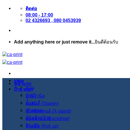
ข้าม
ติดต่อ
08:00 - 17:00
ไป
02 4326693 , 080 0453939
ยัง
เนื้อหา
Add anything here or just remove it...
ยินดีต้อนรับ
view
หน้าแรก
สวน
ป้าย sign
ภูเขา
ป้ายไวนิล
น้ำตก
สแตนดี้ (Standy)
ชายหาด
เอ็กซ์สแตนด์ (X-stand)
ท้องฟ้ากว้าง
แบ็คดรอป (Backdrop)
สระบัว
โรลอัพ (Roll up)