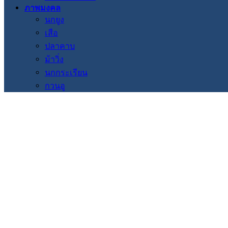
ภาพมงคล
นกยูง
เสือ
ปลาคาบ
ม้าวิ่ง
นกกระเรียน
กวนอู