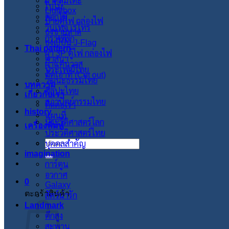
ผ้าคลุมโต๊ะ
ใบไม้
Lightbox
ดอกไม้
ป้ายตู้ไฟ กล่องไฟ
วินเทจ เรโทร
ธงชายหาด
กราฟฟิก
ธงญี่ปุ่น J-Flag
Thai pattern
ผ้า 3P ตู้ไฟ กล่องไฟ
ศาสนา
ผ้าแคนวาส
ประเพณีไทย
คัตเอาท์ (Cut out)
วัฒนะธรรมไทย
บทความ
ศิลปะไทย
เกี่ยวกับเรา
สภาปัตย์กรรมไทย
ติดต่อเรา
history
แผนที่
ประวัติศาสตร์โลก
เครื่องพิมพ์
ประวัติศาสตร์ไทย
บุคคลสำคัญ
ค้นหา:
imagination
การ์ตูน
อวกาศ
0
Galaxy
ตะกร้าสินค้า
สัตว์น่ารัก
Landmark
ตึกสูง
สะพาน