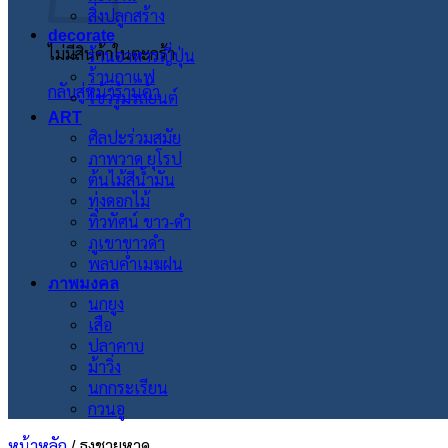
สิ่งปลูกสร้าง
decorate
ไม่มีสินค้าในตะกร้า
ร้านอาหารญี่ปุ่น
ร้านกาแฟ
กลับสู่หน้าร้านค้า
โชว์รูมรถยนต์
ART
ศิลปะร่วมสมัย
ภาพวาด ยุโรป
ต้นไม้สีน้ำมัน
ทุ่งดอกไม้
ทิวทัศน์ ขาว-ดำ
ภูเขาขาวดำ
พลบค่ำเมฆฝน
ภาพมงคล
นกยูง
เสือ
ปลาคาบ
ม้าวิ่ง
นกกระเรียน
กวนอู
หน้าหลัก
/
ธงชายหาด