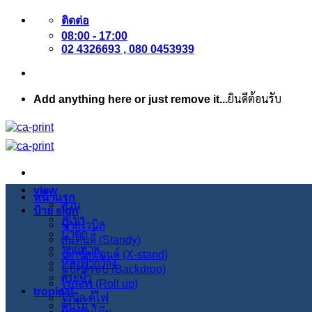
ข้าม
ติดต่อ
ไป
08:00 - 17:00
ยัง
02 4326693 , 080 0453939
เนื้อหา
Add anything here or just remove it...
ยินดีต้อนรับ
view
หน้าแรก
สวน
ป้าย sign
ภูเขา
ป้ายไวนิล
น้ำตก
สแตนดี้ (Standy)
ชายหาด
เอ็กซ์สแตนด์ (X-stand)
ท้องฟ้ากว้าง
แบ็คดรอป (Backdrop)
สระบัว
โรลอัพ (Roll up)
tropical
ไวนิล ตู้ไฟ
ต้นไม้