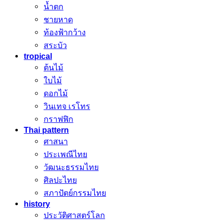
น้ำตก
ชายหาด
ท้องฟ้ากว้าง
สระบัว
tropical
ต้นไม้
ใบไม้
ดอกไม้
วินเทจ เรโทร
กราฟฟิก
Thai pattern
ศาสนา
ประเพณีไทย
วัฒนะธรรมไทย
ศิลปะไทย
สภาปัตย์กรรมไทย
history
ประวัติศาสตร์โลก