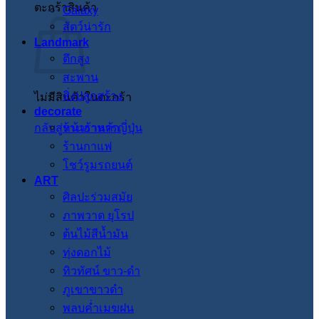
ตะกร้าสินค้า
Galaxy
สัตว์น่ารัก
Landmark
ตึกสูง
สะพาน
สิ่งปลูกสร้าง
ไม่มีสินค้าในตะกร้า
decorate
กลับสู่หน้าร้านค้า
ร้านอาหารญี่ปุ่น
ร้านกาแฟ
โชว์รูมรถยนต์
ART
ศิลปะร่วมสมัย
ภาพวาด ยุโรป
ต้นไม้สีน้ำมัน
ทุ่งดอกไม้
ทิวทัศน์ ขาว-ดำ
ภูเขาขาวดำ
พลบค่ำเมฆฝน