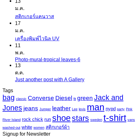
13
ม.ค.
ไม่มี
สติกเกอร์แคนวาส
17
ความ
ม.ค.
เห็น
ไม่มี
เครื่องพิมพ์ไวนิล UV
บน
11
ความ
สติ
พ.ค.
เห็น
ก
Photo-mural-tropical leaves-6
ไม่มี
บน
เกอร์
13
ความ
เครื่องพิมพ์
ต.ค.
แค
เห็น
ไว
Just another post with A Gallery
ไม่มี
นวาส
บน
นิล
ความ
Tags
Photo-
UV
bag
Jack and
เห็น
mural-
Converse
Diesel
green
classic
fit
tropical
บน
man
Jones
jeans
leather
nypd
leaves-
Jumper
Lee
levis
party
Pink
Just
6
t-shirt
shoe
stars
another
rock chick
run
River Island
sweden
vans
post
white
สติกเกอร์ผ้า
washed-out
women
with
Signup for Newsletter
A