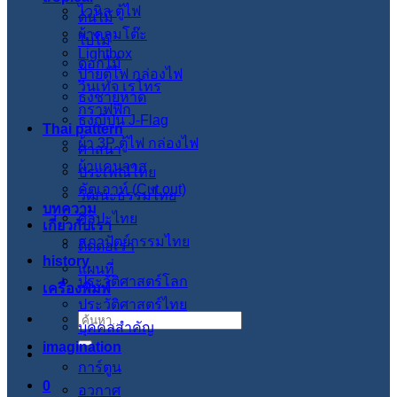
ไวนิล ตู้ไฟ
ต้นไม้
ผ้าคลุมโต๊ะ
ใบไม้
Lightbox
ดอกไม้
ป้ายตู้ไฟ กล่องไฟ
วินเทจ เรโทร
ธงชายหาด
กราฟฟิก
ธงญี่ปุ่น J-Flag
Thai pattern
ผ้า 3P ตู้ไฟ กล่องไฟ
ศาสนา
ผ้าแคนวาส
ประเพณีไทย
คัตเอาท์ (Cut out)
วัฒนะธรรมไทย
บทความ
ศิลปะไทย
เกี่ยวกับเรา
สภาปัตย์กรรมไทย
ติดต่อเรา
history
แผนที่
ประวัติศาสตร์โลก
เครื่องพิมพ์
ประวัติศาสตร์ไทย
ค้นหา:
บุคคลสำคัญ
imagination
การ์ตูน
0
อวกาศ