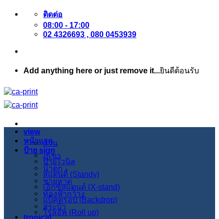
ข้าม
ติดต่อ
08:00 - 17:00
ไป
02 4326693 , 080 0453939
ยัง
เนื้อหา
Add anything here or just remove it...
ยินดีต้อนรับ
view
หน้าแรก
สวน
ป้าย sign
ภูเขา
ป้ายไวนิล
น้ำตก
สแตนดี้ (Standy)
ชายหาด
เอ็กซ์สแตนด์ (X-stand)
ท้องฟ้ากว้าง
แบ็คดรอป (Backdrop)
สระบัว
โรลอัพ (Roll up)
tropical