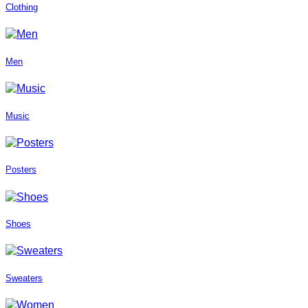
Clothing
Men
Music
Posters
Shoes
Sweaters