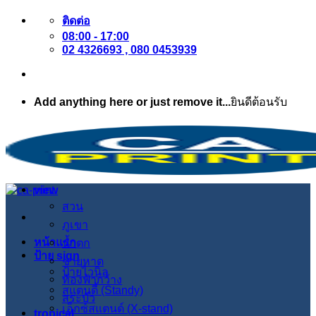
ข้าม
ติดต่อ
08:00 - 17:00
ไป
02 4326693 , 080 0453939
ยัง
เนื้อหา
Add anything here or just remove it...
ยินดีต้อนรับ
view
สวน
ภูเขา
หน้าแรก
น้ำตก
ป้าย sign
ชายหาด
ป้ายไวนิล
ท้องฟ้ากว้าง
สแตนดี้ (Standy)
สระบัว
เอ็กซ์สแตนด์ (X-stand)
tropical