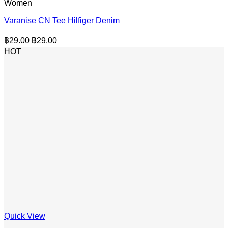
Women
Varanise CN Tee Hilfiger Denim
Original
Current
฿
29.00
฿
29.00
price
price
HOT
was:
is:
฿29.00.
฿29.00.
Quick View