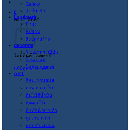
Galaxy
สัตว์น่ารัก
0
Landmark
ตะกร้าสินค้า
ตึกสูง
สะพาน
สิ่งปลูกสร้าง
decorate
ร้านอาหารญี่ปุ่น
ไม่มีสินค้าในตะกร้า
ร้านกาแฟ
โชว์รูมรถยนต์
กลับสู่หน้าร้านค้า
ART
ศิลปะร่วมสมัย
ภาพวาด ยุโรป
ต้นไม้สีน้ำมัน
ทุ่งดอกไม้
ทิวทัศน์ ขาว-ดำ
ภูเขาขาวดำ
พลบค่ำเมฆฝน