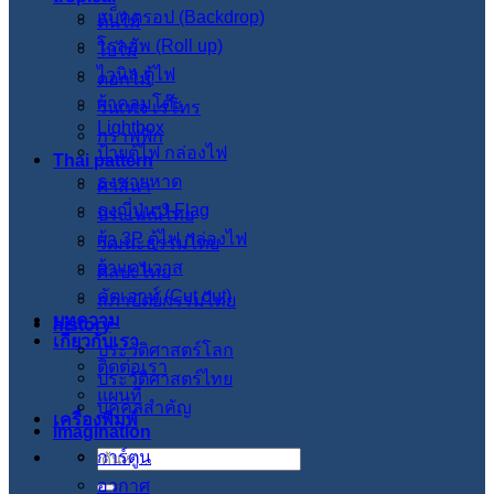
แบ็คดรอป (Backdrop)
ต้นไม้
โรลอัพ (Roll up)
ใบไม้
ไวนิล ตู้ไฟ
ดอกไม้
ผ้าคลุมโต๊ะ
วินเทจ เรโทร
Lightbox
กราฟฟิก
ป้ายตู้ไฟ กล่องไฟ
Thai pattern
ธงชายหาด
ศาสนา
ธงญี่ปุ่น J-Flag
ประเพณีไทย
ผ้า 3P ตู้ไฟ กล่องไฟ
วัฒนะธรรมไทย
ผ้าแคนวาส
ศิลปะไทย
คัตเอาท์ (Cut out)
สภาปัตย์กรรมไทย
บทความ
history
เกี่ยวกับเรา
ประวัติศาสตร์โลก
ติดต่อเรา
ประวัติศาสตร์ไทย
แผนที่
บุคคลสำคัญ
เครื่องพิมพ์
imagination
การ์ตูน
ค้นหา:
อวกาศ