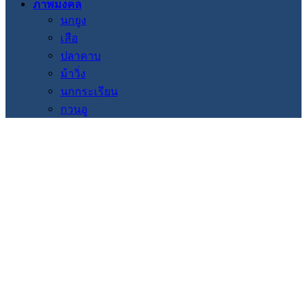
ภาพมงคล
นกยูง
เสือ
ปลาคาบ
ม้าวิ่ง
นกกระเรียน
กวนอู