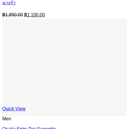
นางรำ
Original
Current
฿
1,890.00
฿
1,100.00
price
price
was:
is:
฿1,890.00.
฿1,100.00.
Quick View
Men
Osaka Entry Tee Superdry