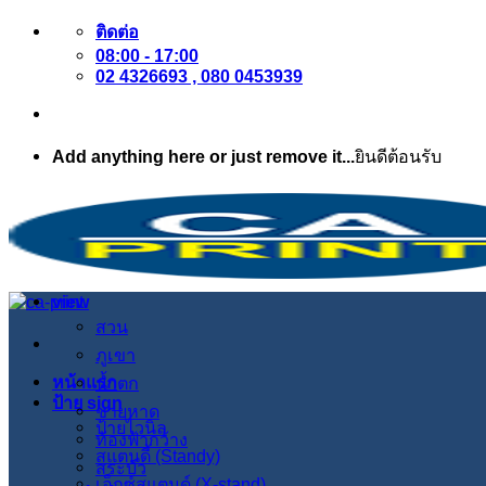
ข้าม
ติดต่อ
08:00 - 17:00
ไป
02 4326693 , 080 0453939
ยัง
เนื้อหา
Add anything here or just remove it...
ยินดีต้อนรับ
view
สวน
ภูเขา
หน้าแรก
น้ำตก
ป้าย sign
ชายหาด
ป้ายไวนิล
ท้องฟ้ากว้าง
สแตนดี้ (Standy)
สระบัว
เอ็กซ์สแตนด์ (X-stand)