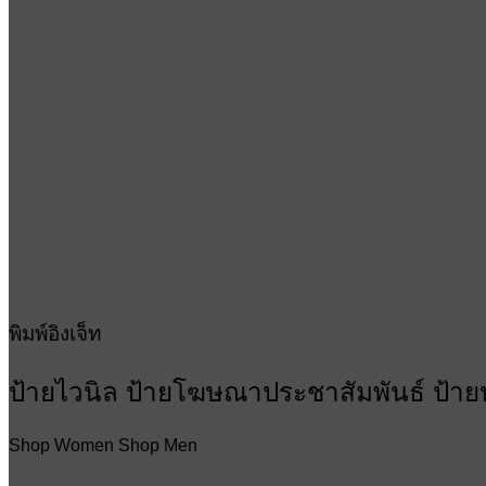
พิมพ์อิงเจ็ท
ป้ายไวนิล ป้ายโฆษณาประชาสัมพันธ์ ป้าย
Shop Women
Shop Men