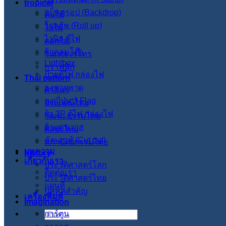
tropical
แบ็คดรอป (Backdrop)
ต้นไม้
โรลอัพ (Roll up)
ใบไม้
ไวนิล ตู้ไฟ
ดอกไม้
ผ้าคลุมโต๊ะ
วินเทจ เรโทร
Lightbox
กราฟฟิก
ป้ายตู้ไฟ กล่องไฟ
Thai pattern
ธงชายหาด
ศาสนา
ธงญี่ปุ่น J-Flag
ประเพณีไทย
ผ้า 3P ตู้ไฟ กล่องไฟ
วัฒนะธรรมไทย
ผ้าแคนวาส
ศิลปะไทย
คัตเอาท์ (Cut out)
สภาปัตย์กรรมไทย
บทความ
history
เกี่ยวกับเรา
ประวัติศาสตร์โลก
ติดต่อเรา
ประวัติศาสตร์ไทย
แผนที่
บุคคลสำคัญ
เครื่องพิมพ์
imagination
การ์ตูน
ค้นหา: