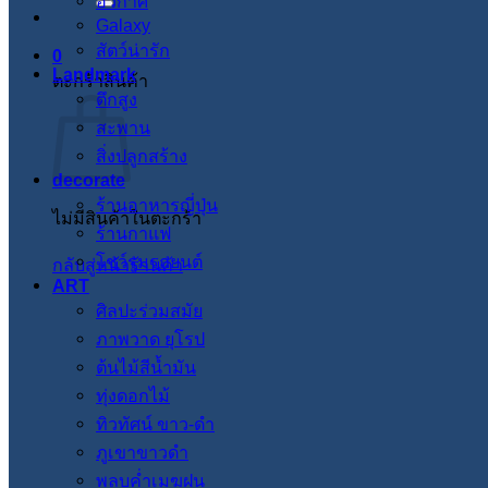
อวกาศ
Galaxy
สัตว์น่ารัก
0
Landmark
ตะกร้าสินค้า
ตึกสูง
สะพาน
สิ่งปลูกสร้าง
decorate
ร้านอาหารญี่ปุ่น
ไม่มีสินค้าในตะกร้า
ร้านกาแฟ
โชว์รูมรถยนต์
กลับสู่หน้าร้านค้า
ART
ศิลปะร่วมสมัย
ภาพวาด ยุโรป
ต้นไม้สีน้ำมัน
ทุ่งดอกไม้
ทิวทัศน์ ขาว-ดำ
ภูเขาขาวดำ
พลบค่ำเมฆฝน