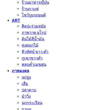
ร้านอาหารญี่ปุ่น
ร้านกาแฟ
โชว์รูมรถยนต์
ART
ศิลปะร่วมสมัย
ภาพวาด ยุโรป
ต้นไม้สีน้ำมัน
ทุ่งดอกไม้
ทิวทัศน์ ขาว-ดำ
ภูเขาขาวดำ
พลบค่ำเมฆฝน
ภาพมงคล
นกยูง
เสือ
ปลาคาบ
ม้าวิ่ง
นกกระเรียน
กวนอู