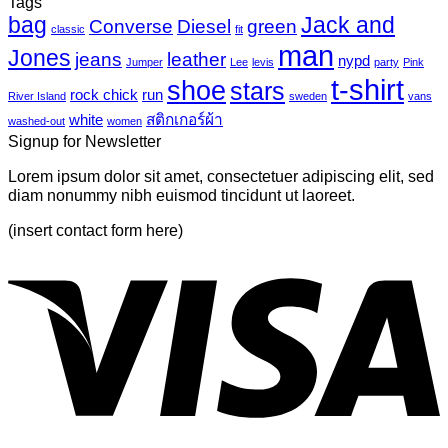
Tags
Photo-
UV
bag
Jack and
เห็น
mural-
Converse
Diesel
green
classic
fit
tropical
บน
man
Jones
jeans
leather
nypd
leaves-
Jumper
Lee
levis
party
Pink
Just
6
t-shirt
shoe
stars
another
rock chick
run
River Island
sweden
vans
post
white
สติกเกอร์ผ้า
washed-out
women
with
Signup for Newsletter
A
Gallery
Lorem ipsum dolor sit amet, consectetuer adipiscing elit, sed
diam nonummy nibh euismod tincidunt ut laoreet.
(insert contact form here)
V