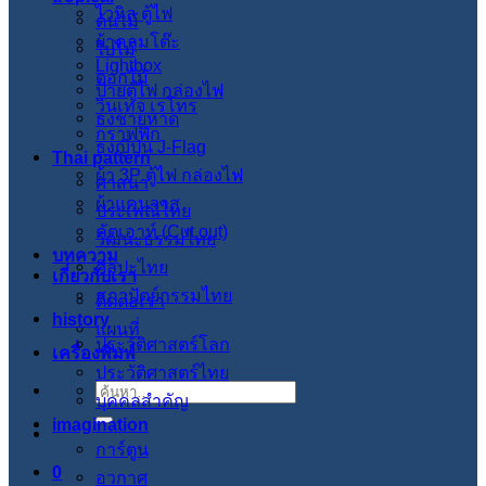
ไวนิล ตู้ไฟ
ต้นไม้
ผ้าคลุมโต๊ะ
ใบไม้
Lightbox
ดอกไม้
ป้ายตู้ไฟ กล่องไฟ
วินเทจ เรโทร
ธงชายหาด
กราฟฟิก
ธงญี่ปุ่น J-Flag
Thai pattern
ผ้า 3P ตู้ไฟ กล่องไฟ
ศาสนา
ผ้าแคนวาส
ประเพณีไทย
คัตเอาท์ (Cut out)
วัฒนะธรรมไทย
บทความ
ศิลปะไทย
เกี่ยวกับเรา
สภาปัตย์กรรมไทย
ติดต่อเรา
history
แผนที่
ประวัติศาสตร์โลก
เครื่องพิมพ์
ประวัติศาสตร์ไทย
ค้นหา:
บุคคลสำคัญ
imagination
การ์ตูน
0
อวกาศ