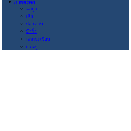
ภาพมงคล
นกยูง
เสือ
ปลาคาบ
ม้าวิ่ง
นกกระเรียน
กวนอู