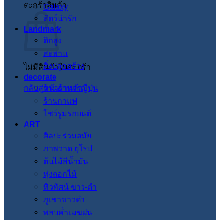
ตะกร้าสินค้า
Galaxy
สัตว์น่ารัก
Landmark
ตึกสูง
สะพาน
สิ่งปลูกสร้าง
ไม่มีสินค้าในตะกร้า
decorate
กลับสู่หน้าร้านค้า
ร้านอาหารญี่ปุ่น
ร้านกาแฟ
โชว์รูมรถยนต์
ART
ศิลปะร่วมสมัย
ภาพวาด ยุโรป
ต้นไม้สีน้ำมัน
ทุ่งดอกไม้
ทิวทัศน์ ขาว-ดำ
ภูเขาขาวดำ
พลบค่ำเมฆฝน