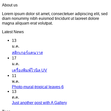
About us
Lorem ipsum dolor sit amet, consectetuer adipiscing elit, sed
diam nonummy nibh euismod tincidunt ut laoreet dolore
magna aliquam erat volutpat.
Latest News
13
ม.ค.
ไม่มี
สติกเกอร์แคนวาส
17
ความ
ม.ค.
เห็น
ไม่มี
เครื่องพิมพ์ไวนิล UV
บน
11
ความ
สติ
พ.ค.
เห็น
ก
Photo-mural-tropical leaves-6
ไม่มี
บน
เกอร์
13
ความ
เครื่องพิมพ์
ต.ค.
แค
เห็น
ไว
Just another post with A Gallery
ไม่มี
นวาส
บน
นิล
ความ