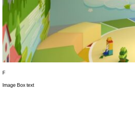
F
Image Box text