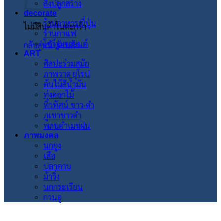
สิ่งปลูกสร้าง
decorate
ร้านอาหารญี่ปุ่น
ไม่มีสินค้าในตะกร้า
ร้านกาแฟ
โชว์รูมรถยนต์
กลับสู่หน้าร้านค้า
ART
ศิลปะร่วมสมัย
ภาพวาด ยุโรป
ต้นไม้สีน้ำมัน
ทุ่งดอกไม้
ทิวทัศน์ ขาว-ดำ
ภูเขาขาวดำ
พลบค่ำเมฆฝน
ภาพมงคล
นกยูง
เสือ
ปลาคาบ
ม้าวิ่ง
นกกระเรียน
กวนอู