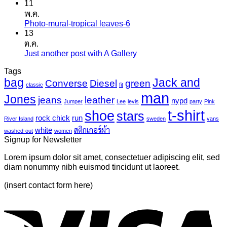
11
ความ
สติ
พ.ค.
เห็น
ก
Photo-mural-tropical leaves-6
ไม่มี
บน
เกอร์
13
ความ
เครื่องพิมพ์
แค
ต.ค.
เห็น
ไว
นวาส
Just another post with A Gallery
ไม่มี
บน
นิล
ความ
Photo-
UV
Tags
mural-
เห็น
bag
Jack and
Converse
Diesel
green
tropical
บน
classic
fit
leaves-
man
Just
Jones
jeans
leather
nypd
Jumper
Lee
levis
party
Pink
6
another
t-shirt
shoe
stars
post
rock chick
run
River Island
sweden
vans
with
white
สติกเกอร์ผ้า
washed-out
women
A
Signup for Newsletter
Gallery
Lorem ipsum dolor sit amet, consectetuer adipiscing elit, sed
diam nonummy nibh euismod tincidunt ut laoreet.
(insert contact form here)
V