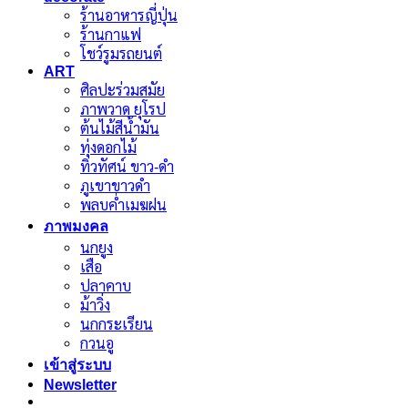
ร้านอาหารญี่ปุ่น
ร้านกาแฟ
โชว์รูมรถยนต์
ART
ศิลปะร่วมสมัย
ภาพวาด ยุโรป
ต้นไม้สีน้ำมัน
ทุ่งดอกไม้
ทิวทัศน์ ขาว-ดำ
ภูเขาขาวดำ
พลบค่ำเมฆฝน
ภาพมงคล
นกยูง
เสือ
ปลาคาบ
ม้าวิ่ง
นกกระเรียน
กวนอู
เข้าสู่ระบบ
Newsletter