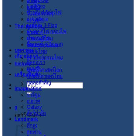
ผ้าคลุมโต๊ะ
ใบไม้
Lightbox
ดอกไม้
ป้ายตู้ไฟ กล่องไฟ
วินเทจ เรโทร
ธงชายหาด
กราฟฟิก
ธงญี่ปุ่น J-Flag
Thai pattern
ผ้า 3P ตู้ไฟ กล่องไฟ
ศาสนา
ผ้าแคนวาส
ประเพณีไทย
คัตเอาท์ (Cut out)
วัฒนะธรรมไทย
บทความ
ศิลปะไทย
เกี่ยวกับเรา
สภาปัตย์กรรมไทย
ติดต่อเรา
history
แผนที่
ประวัติศาสตร์โลก
เครื่องพิมพ์
ประวัติศาสตร์ไทย
บุคคลสำคัญ
ค้นหา:
imagination
การ์ตูน
อวกาศ
Galaxy
0
สัตว์น่ารัก
ตะกร้าสินค้า
Landmark
ตึกสูง
สะพาน