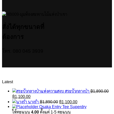
สั่งได้ทุกขนาดที่
ต้องการ
โทร. 080 045 3939
Latest
สระบัวกลางป่า
฿
1,890.00
Original
Current
฿
1,100.00
price
price
Original
Current
นางรำ
฿
1,890.00
฿
1,100.00
was:
is:
price
price
Osaka Entry Tee Superdry
฿1,890.00.
฿1,100.00.
was:
is:
ให้คะแนน
4.00
ตั้งแต่ 1-5 คะแนน