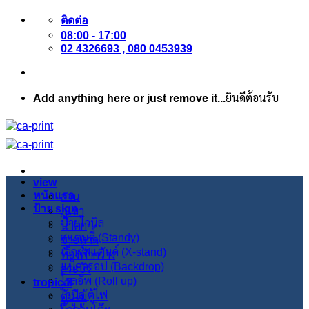
ข้าม
ติดต่อ
ไป
08:00 - 17:00
ยัง
02 4326693 , 080 0453939
เนื้อหา
Add anything here or just remove it...
ยินดีต้อนรับ
view
หน้าแรก
สวน
ป้าย sign
ภูเขา
ป้ายไวนิล
น้ำตก
สแตนดี้ (Standy)
ชายหาด
เอ็กซ์สแตนด์ (X-stand)
ท้องฟ้ากว้าง
แบ็คดรอป (Backdrop)
สระบัว
โรลอัพ (Roll up)
tropical
ไวนิล ตู้ไฟ
ต้นไม้