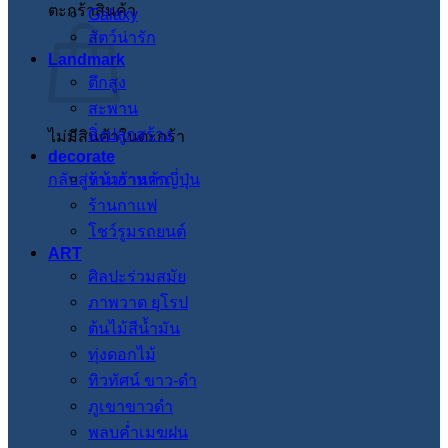
ตะกร้าสินค้า
Galaxy
สัตว์น่ารัก
Landmark
ตึกสูง
สะพาน
สิ่งปลูกสร้าง
ไม่มีสินค้าในตะกร้า
decorate
กลับสู่หน้าร้านค้า
ร้านอาหารญี่ปุ่น
ร้านกาแฟ
โชว์รูมรถยนต์
ART
ศิลปะร่วมสมัย
ภาพวาด ยุโรป
ต้นไม้สีน้ำมัน
ทุ่งดอกไม้
ทิวทัศน์ ขาว-ดำ
ภูเขาขาวดำ
พลบค่ำเมฆฝน