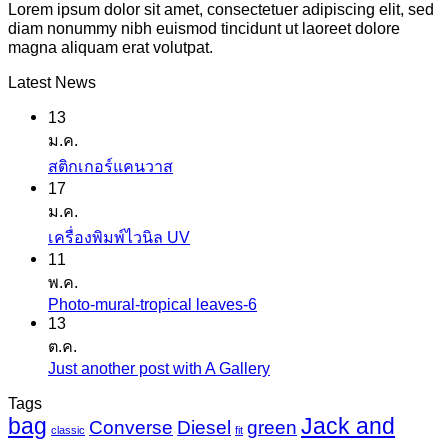
Lorem ipsum dolor sit amet, consectetuer adipiscing elit, sed
diam nonummy nibh euismod tincidunt ut laoreet dolore
magna aliquam erat volutpat.
Latest News
13
ม.ค.
ไม่มี
สติกเกอร์แคนวาส
17
ความ
ม.ค.
เห็น
ไม่มี
เครื่องพิมพ์ไวนิล UV
บน
11
ความ
สติ
พ.ค.
เห็น
ก
Photo-mural-tropical leaves-6
ไม่มี
บน
เกอร์
13
ความ
เครื่องพิมพ์
ต.ค.
แค
เห็น
ไว
Just another post with A Gallery
ไม่มี
นวาส
บน
นิล
ความ
Tags
Photo-
UV
bag
Jack and
เห็น
mural-
Converse
Diesel
green
classic
fit
tropical