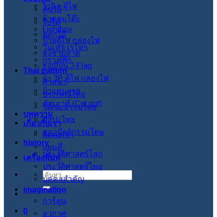
ไวนิล ตู้ไฟ
ต้นไม้
ผ้าคลุมโต๊ะ
ใบไม้
Lightbox
ดอกไม้
ป้ายตู้ไฟ กล่องไฟ
วินเทจ เรโทร
ธงชายหาด
กราฟฟิก
ธงญี่ปุ่น J-Flag
Thai pattern
ผ้า 3P ตู้ไฟ กล่องไฟ
ศาสนา
ผ้าแคนวาส
ประเพณีไทย
คัตเอาท์ (Cut out)
วัฒนะธรรมไทย
บทความ
ศิลปะไทย
เกี่ยวกับเรา
สภาปัตย์กรรมไทย
ติดต่อเรา
history
แผนที่
ประวัติศาสตร์โลก
เครื่องพิมพ์
ประวัติศาสตร์ไทย
ค้นหา:
บุคคลสำคัญ
imagination
การ์ตูน
0
อวกาศ