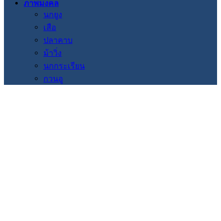
ภาพมงคล
นกยูง
เสือ
ปลาคาบ
ม้าวิ่ง
นกกระเรียน
กวนอู