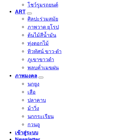
โชว์รูมรถยนต์
ART
ศิลปะร่วมสมัย
ภาพวาด ยุโรป
ต้นไม้สีน้ำมัน
ทุ่งดอกไม้
ทิวทัศน์ ขาว-ดำ
ภูเขาขาวดำ
พลบค่ำเมฆฝน
ภาพมงคล
นกยูง
เสือ
ปลาคาบ
ม้าวิ่ง
นกกระเรียน
กวนอู
เข้าสู่ระบบ
Newsletter