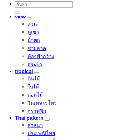
ค้นหา:
view
สวน
ภูเขา
น้ำตก
ชายหาด
ท้องฟ้ากว้าง
สระบัว
tropical
ต้นไม้
ใบไม้
ดอกไม้
วินเทจ เรโทร
กราฟฟิก
Thai pattern
ศาสนา
ประเพณีไทย