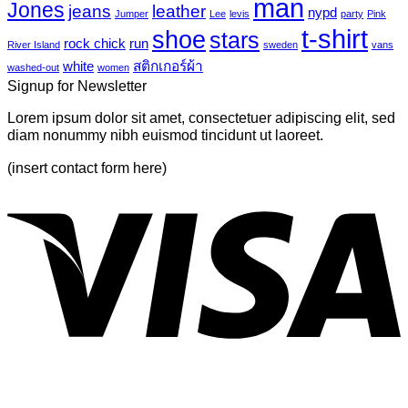
บน
man
Jones
jeans
leather
nypd
leaves-
Jumper
Lee
levis
party
Pink
Just
6
t-shirt
shoe
stars
another
rock chick
run
River Island
sweden
vans
post
white
สติกเกอร์ผ้า
washed-out
women
with
Signup for Newsletter
A
Gallery
Lorem ipsum dolor sit amet, consectetuer adipiscing elit, sed
diam nonummy nibh euismod tincidunt ut laoreet.
(insert contact form here)
V
P