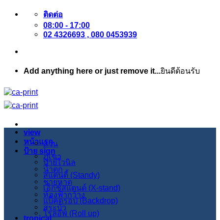
ข้าม
ติดต่อ
08:00 - 17:00
ไป
02 4326693 , 080 0453939
ยัง
เนื้อหา
Add anything here or just remove it...
ยินดีต้อนรับ
view
หน้าแรก
สวน
ป้าย sign
ภูเขา
ป้ายไวนิล
น้ำตก
สแตนดี้ (Standy)
ชายหาด
เอ็กซ์สแตนด์ (X-stand)
ท้องฟ้ากว้าง
แบ็คดรอป (Backdrop)
สระบัว
โรลอัพ (Roll up)
tropical