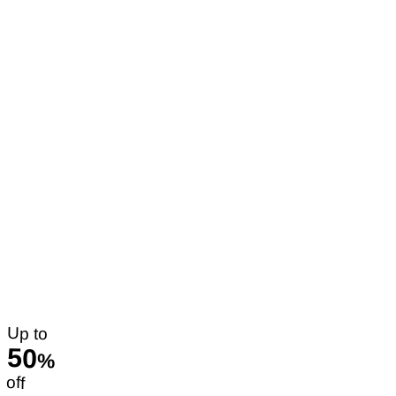
Up to
50
%
off