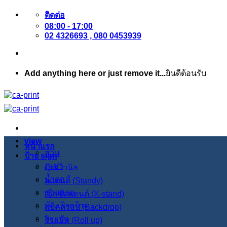
ข้าม
ติดต่อ
08:00 - 17:00
ไป
02 4326693 , 080 0453939
ยัง
เนื้อหา
Add anything here or just remove it...
ยินดีต้อนรับ
view
หน้าแรก
สวน
ป้าย sign
ภูเขา
ป้ายไวนิล
น้ำตก
สแตนดี้ (Standy)
ชายหาด
เอ็กซ์สแตนด์ (X-stand)
ท้องฟ้ากว้าง
แบ็คดรอป (Backdrop)
สระบัว
โรลอัพ (Roll up)