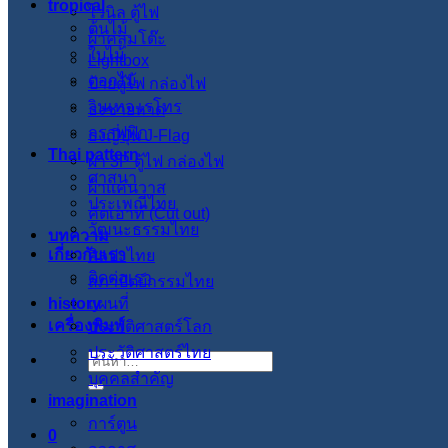
tropical
ไวนิล ตู้ไฟ
ต้นไม้
ผ้าคลุมโต๊ะ
ใบไม้
Lightbox
ดอกไม้
ป้ายตู้ไฟ กล่องไฟ
วินเทจ เรโทร
ธงชายหาด
กราฟฟิก
ธงญี่ปุ่น J-Flag
Thai pattern
ผ้า 3P ตู้ไฟ กล่องไฟ
ศาสนา
ผ้าแคนวาส
ประเพณีไทย
คัตเอาท์ (Cut out)
วัฒนะธรรมไทย
บทความ
เกี่ยวกับเรา
ศิลปะไทย
ติดต่อเรา
สภาปัตย์กรรมไทย
history
แผนที่
เครื่องพิมพ์
ประวัติศาสตร์โลก
ประวัติศาสตร์ไทย
ค้นหา:
บุคคลสำคัญ
imagination
การ์ตูน
0