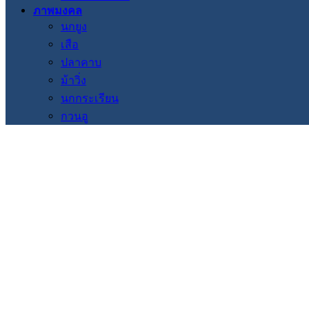
ภาพมงคล
นกยูง
เสือ
ปลาคาบ
ม้าวิ่ง
นกกระเรียน
กวนอู