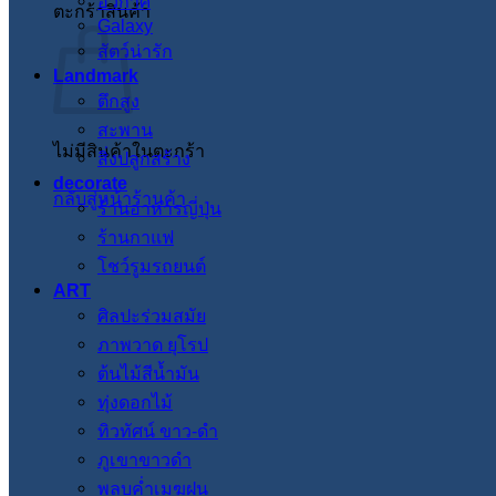
อวกาศ
ตะกร้าสินค้า
Galaxy
สัตว์น่ารัก
Landmark
ตึกสูง
สะพาน
ไม่มีสินค้าในตะกร้า
สิ่งปลูกสร้าง
decorate
กลับสู่หน้าร้านค้า
ร้านอาหารญี่ปุ่น
ร้านกาแฟ
โชว์รูมรถยนต์
ART
ศิลปะร่วมสมัย
ภาพวาด ยุโรป
ต้นไม้สีน้ำมัน
ทุ่งดอกไม้
ทิวทัศน์ ขาว-ดำ
ภูเขาขาวดำ
พลบค่ำเมฆฝน