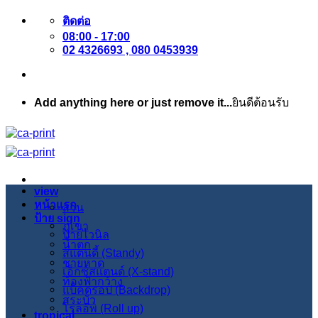
ข้าม
ติดต่อ
08:00 - 17:00
ไป
02 4326693 , 080 0453939
ยัง
เนื้อหา
Add anything here or just remove it...
ยินดีต้อนรับ
view
หน้าแรก
สวน
ป้าย sign
ภูเขา
ป้ายไวนิล
น้ำตก
สแตนดี้ (Standy)
ชายหาด
เอ็กซ์สแตนด์ (X-stand)
ท้องฟ้ากว้าง
แบ็คดรอป (Backdrop)
สระบัว
โรลอัพ (Roll up)
tropical