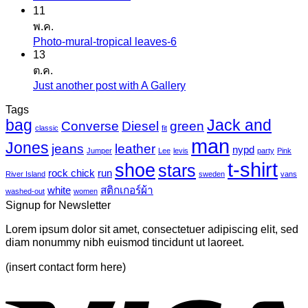
11
ความ
สติ
พ.ค.
เห็น
ก
Photo-mural-tropical leaves-6
ไม่มี
บน
เกอร์
13
ความ
เครื่องพิมพ์
ต.ค.
แค
เห็น
ไว
Just another post with A Gallery
ไม่มี
นวาส
บน
นิล
ความ
Tags
Photo-
UV
bag
Jack and
เห็น
mural-
Converse
Diesel
green
classic
fit
tropical
บน
man
Jones
jeans
leather
nypd
leaves-
Jumper
Lee
levis
party
Pink
Just
6
t-shirt
shoe
stars
another
rock chick
run
River Island
sweden
vans
post
white
สติกเกอร์ผ้า
washed-out
women
with
Signup for Newsletter
A
Gallery
Lorem ipsum dolor sit amet, consectetuer adipiscing elit, sed
diam nonummy nibh euismod tincidunt ut laoreet.
(insert contact form here)
V