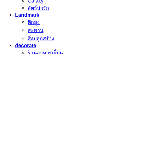
Galaxy
สัตว์น่ารัก
Landmark
ตึกสูง
สะพาน
สิ่งปลูกสร้าง
decorate
ร้านอาหารญี่ปุ่น
ร้านกาแฟ
โชว์รูมรถยนต์
ART
ศิลปะร่วมสมัย
ภาพวาด ยุโรป
ต้นไม้สีน้ำมัน
ทุ่งดอกไม้
ทิวทัศน์ ขาว-ดำ
ภูเขาขาวดำ
พลบค่ำเมฆฝน
ภาพมงคล