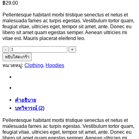
฿
29.00
Pellentesque habitant morbi tristique senectus et netus et
malesuada fames ac turpis egestas. Vestibulum tortor quam,
feugiat vitae, ultricies eget, tempor sit amet, ante. Donec eu
libero sit amet quam egestas semper. Aenean ultricies mi
vitae est. Mauris placerat eleifend leo.
จำนวน
Happy
หยิบใส่ตะกร้า
Ninja
หมวดหมู่:
Clothing
,
Hoodies
ชิ้น
คำอธิบาย
บทวิจารณ์ (2)
Pellentesque habitant morbi tristique senectus et netus et
malesuada fames ac turpis egestas. Vestibulum tortor quam,
feugiat vitae, ultricies eget, tempor sit amet, ante. Donec eu
libero sit amet quam egestas semper. Aenean ultricies mi