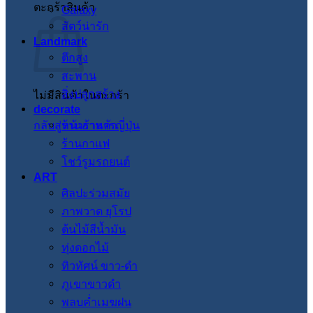
ตะกร้าสินค้า
Galaxy
สัตว์น่ารัก
Landmark
ตึกสูง
สะพาน
สิ่งปลูกสร้าง
ไม่มีสินค้าในตะกร้า
decorate
กลับสู่หน้าร้านค้า
ร้านอาหารญี่ปุ่น
ร้านกาแฟ
โชว์รูมรถยนต์
ART
ศิลปะร่วมสมัย
ภาพวาด ยุโรป
ต้นไม้สีน้ำมัน
ทุ่งดอกไม้
ทิวทัศน์ ขาว-ดำ
ภูเขาขาวดำ
พลบค่ำเมฆฝน