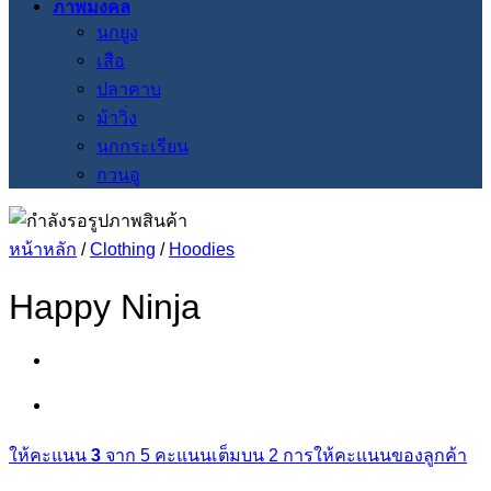
ภาพมงคล
นกยูง
เสือ
ปลาคาบ
ม้าวิ่ง
นกกระเรียน
กวนอู
หน้าหลัก
/
Clothing
/
Hoodies
Happy Ninja
ให้คะแนน
3
จาก 5 คะแนนเต็มบน
2
การให้คะแนนของลูกค้า