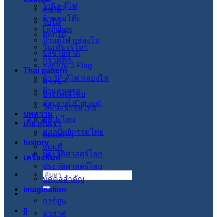
ไวนิล ตู้ไฟ
ต้นไม้
ผ้าคลุมโต๊ะ
ใบไม้
Lightbox
ดอกไม้
ป้ายตู้ไฟ กล่องไฟ
วินเทจ เรโทร
ธงชายหาด
กราฟฟิก
ธงญี่ปุ่น J-Flag
Thai pattern
ผ้า 3P ตู้ไฟ กล่องไฟ
ศาสนา
ผ้าแคนวาส
ประเพณีไทย
คัตเอาท์ (Cut out)
วัฒนะธรรมไทย
บทความ
ศิลปะไทย
เกี่ยวกับเรา
สภาปัตย์กรรมไทย
ติดต่อเรา
history
แผนที่
ประวัติศาสตร์โลก
เครื่องพิมพ์
ประวัติศาสตร์ไทย
ค้นหา:
บุคคลสำคัญ
imagination
การ์ตูน
0
อวกาศ