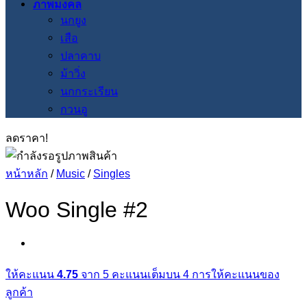
ภาพมงคล
นกยูง
เสือ
ปลาคาบ
ม้าวิ่ง
นกกระเรียน
กวนอู
ลดราคา!
หน้าหลัก
/
Music
/
Singles
Woo Single #2
ให้คะแนน
4.75
จาก 5 คะแนนเต็มบน
4
การให้คะแนนของ
ลูกค้า