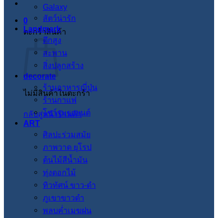
Galaxy
สัตว์น่ารัก
0
Landmark
ตะกร้าสินค้า
ตึกสูง
สะพาน
สิ่งปลูกสร้าง
decorate
ร้านอาหารญี่ปุ่น
ไม่มีสินค้าในตะกร้า
ร้านกาแฟ
โชว์รูมรถยนต์
กลับสู่หน้าร้านค้า
ART
ศิลปะร่วมสมัย
ภาพวาด ยุโรป
ต้นไม้สีน้ำมัน
ทุ่งดอกไม้
ทิวทัศน์ ขาว-ดำ
ภูเขาขาวดำ
พลบค่ำเมฆฝน