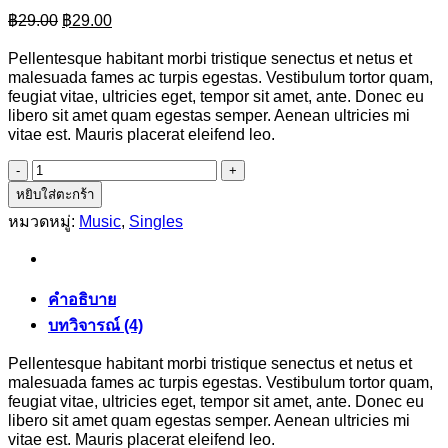
Original
Current
฿
29.00
฿
29.00
price
price
was:
is:
Pellentesque habitant morbi tristique senectus et netus et
฿29.00.
฿29.00.
malesuada fames ac turpis egestas. Vestibulum tortor quam,
feugiat vitae, ultricies eget, tempor sit amet, ante. Donec eu
libero sit amet quam egestas semper. Aenean ultricies mi
vitae est. Mauris placerat eleifend leo.
จำนวน
Woo
หยิบใส่ตะกร้า
Single
หมวดหมู่:
Music
,
Singles
#2
ชิ้น
คำอธิบาย
บทวิจารณ์ (4)
Pellentesque habitant morbi tristique senectus et netus et
malesuada fames ac turpis egestas. Vestibulum tortor quam,
feugiat vitae, ultricies eget, tempor sit amet, ante. Donec eu
libero sit amet quam egestas semper. Aenean ultricies mi
vitae est. Mauris placerat eleifend leo.