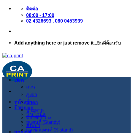
ข้าม
ติดต่อ
08:00 - 17:00
ไป
02 4326693 , 080 0453939
ยัง
เนื้อหา
Add anything here or just remove it...
ยินดีต้อนรับ
view
สวน
ภูเขา
หน้าแรก
น้ำตก
ป้าย sign
ชายหาด
ป้ายไวนิล
ท้องฟ้ากว้าง
สแตนดี้ (Standy)
สระบัว
เอ็กซ์สแตนด์ (X-stand)
tropical