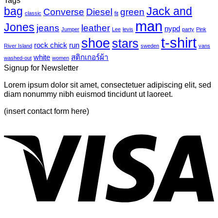
Photo-
UV
bag
Jack and
เห็น
mural-
Converse
Diesel
green
classic
fit
tropical
บน
man
Jones
jeans
leather
nypd
leaves-
Jumper
Lee
levis
party
Pink
Just
6
t-shirt
shoe
stars
another
rock chick
run
River Island
sweden
vans
post
white
สติกเกอร์ผ้า
washed-out
women
with
Signup for Newsletter
A
Gallery
Lorem ipsum dolor sit amet, consectetuer adipiscing elit, sed
diam nonummy nibh euismod tincidunt ut laoreet.
(insert contact form here)
V