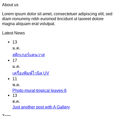
About us
Lorem ipsum dolor sit amet, consectetuer adipiscing elit, sed
diam nonummy nibh euismod tincidunt ut laoreet dolore
magna aliquam erat volutpat.
Latest News
13
ม.ค.
ไม่มี
สติกเกอร์แคนวาส
17
ความ
ม.ค.
เห็น
ไม่มี
เครื่องพิมพ์ไวนิล UV
บน
11
ความ
สติ
พ.ค.
เห็น
ก
Photo-mural-tropical leaves-6
ไม่มี
บน
เกอร์
13
ความ
เครื่องพิมพ์
ต.ค.
แค
เห็น
ไว
Just another post with A Gallery
ไม่มี
นวาส
บน
นิล
ความ
Tags