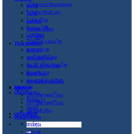
แบ็คดรอป (Backdrop)
ต้นไม้
โรลอัพ (Roll up)
ใบไม้
ไวนิล ตู้ไฟ
ดอกไม้
ผ้าคลุมโต๊ะ
วินเทจ เรโทร
Lightbox
กราฟฟิก
ป้ายตู้ไฟ กล่องไฟ
Thai pattern
ธงชายหาด
ศาสนา
ธงญี่ปุ่น J-Flag
ประเพณีไทย
ผ้า 3P ตู้ไฟ กล่องไฟ
วัฒนะธรรมไทย
ผ้าแคนวาส
ศิลปะไทย
คัตเอาท์ (Cut out)
สภาปัตย์กรรมไทย
บทความ
history
เกี่ยวกับเรา
ประวัติศาสตร์โลก
ติดต่อเรา
ประวัติศาสตร์ไทย
แผนที่
บุคคลสำคัญ
เครื่องพิมพ์
imagination
การ์ตูน
ค้นหา:
อวกาศ