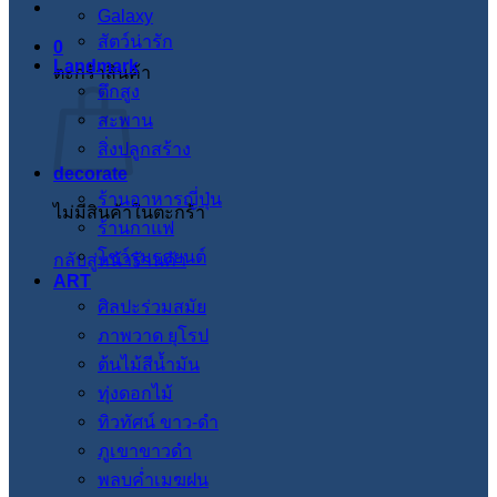
Galaxy
สัตว์น่ารัก
0
Landmark
ตะกร้าสินค้า
ตึกสูง
สะพาน
สิ่งปลูกสร้าง
decorate
ร้านอาหารญี่ปุ่น
ไม่มีสินค้าในตะกร้า
ร้านกาแฟ
โชว์รูมรถยนต์
กลับสู่หน้าร้านค้า
ART
ศิลปะร่วมสมัย
ภาพวาด ยุโรป
ต้นไม้สีน้ำมัน
ทุ่งดอกไม้
ทิวทัศน์ ขาว-ดำ
ภูเขาขาวดำ
พลบค่ำเมฆฝน