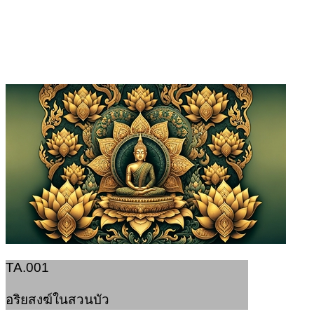
TA.001
อริยสงฆ์ในสวนบัว