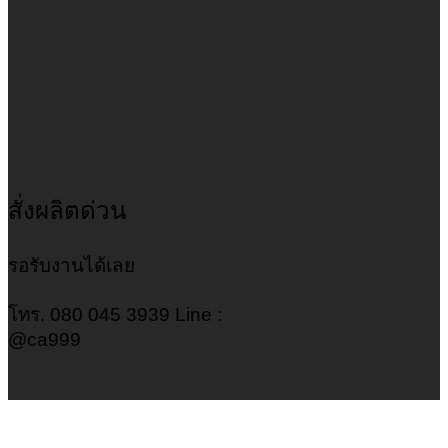
สั่งผลิตด่วน
รอรับงานได้เลย
โทร. 080 045 3939 Line :
@ca999