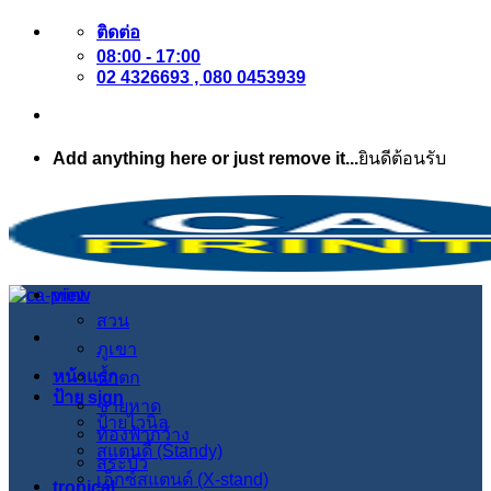
ข้าม
ติดต่อ
08:00 - 17:00
ไป
02 4326693 , 080 0453939
ยัง
เนื้อหา
Add anything here or just remove it...
ยินดีต้อนรับ
view
สวน
ภูเขา
หน้าแรก
น้ำตก
ป้าย sign
ชายหาด
ป้ายไวนิล
ท้องฟ้ากว้าง
สแตนดี้ (Standy)
สระบัว
เอ็กซ์สแตนด์ (X-stand)
tropical