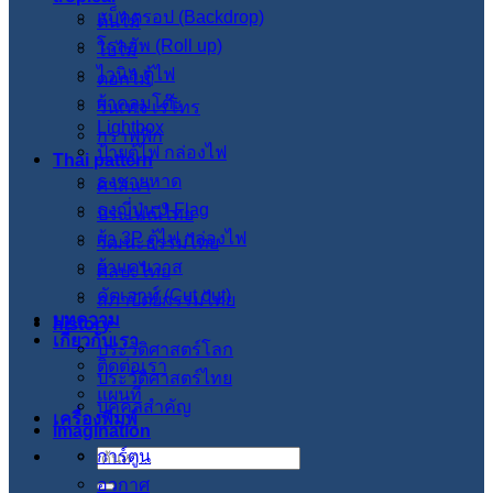
แบ็คดรอป (Backdrop)
ต้นไม้
โรลอัพ (Roll up)
ใบไม้
ไวนิล ตู้ไฟ
ดอกไม้
ผ้าคลุมโต๊ะ
วินเทจ เรโทร
Lightbox
กราฟฟิก
ป้ายตู้ไฟ กล่องไฟ
Thai pattern
ธงชายหาด
ศาสนา
ธงญี่ปุ่น J-Flag
ประเพณีไทย
ผ้า 3P ตู้ไฟ กล่องไฟ
วัฒนะธรรมไทย
ผ้าแคนวาส
ศิลปะไทย
คัตเอาท์ (Cut out)
สภาปัตย์กรรมไทย
บทความ
history
เกี่ยวกับเรา
ประวัติศาสตร์โลก
ติดต่อเรา
ประวัติศาสตร์ไทย
แผนที่
บุคคลสำคัญ
เครื่องพิมพ์
imagination
การ์ตูน
ค้นหา:
อวกาศ