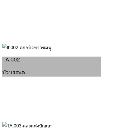
TA.002
บัวบรรพต