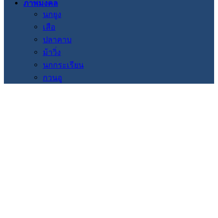
ภาพมงคล
นกยูง
เสือ
ปลาคาบ
ม้าวิ่ง
นกกระเรียน
กวนอู