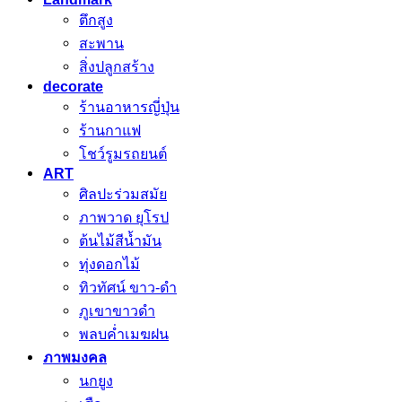
ตึกสูง
สะพาน
สิ่งปลูกสร้าง
decorate
ร้านอาหารญี่ปุ่น
ร้านกาแฟ
โชว์รูมรถยนต์
ART
ศิลปะร่วมสมัย
ภาพวาด ยุโรป
ต้นไม้สีน้ำมัน
ทุ่งดอกไม้
ทิวทัศน์ ขาว-ดำ
ภูเขาขาวดำ
พลบค่ำเมฆฝน
ภาพมงคล
นกยูง