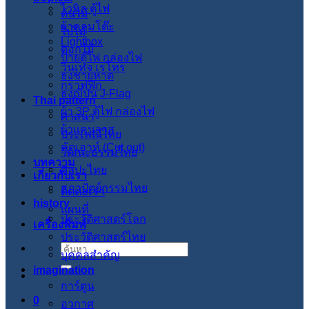
ไวนิล ตู้ไฟ
ต้นไม้
ผ้าคลุมโต๊ะ
ใบไม้
Lightbox
ดอกไม้
ป้ายตู้ไฟ กล่องไฟ
วินเทจ เรโทร
ธงชายหาด
กราฟฟิก
ธงญี่ปุ่น J-Flag
Thai pattern
ผ้า 3P ตู้ไฟ กล่องไฟ
ศาสนา
ผ้าแคนวาส
ประเพณีไทย
คัตเอาท์ (Cut out)
วัฒนะธรรมไทย
บทความ
ศิลปะไทย
เกี่ยวกับเรา
สภาปัตย์กรรมไทย
ติดต่อเรา
history
แผนที่
ประวัติศาสตร์โลก
เครื่องพิมพ์
ประวัติศาสตร์ไทย
ค้นหา:
บุคคลสำคัญ
imagination
การ์ตูน
0
อวกาศ