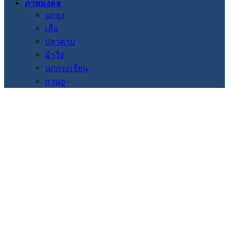
ภาพมงคล
นกยูง
เสือ
ปลาคาบ
ม้าวิ่ง
นกกระเรียน
กวนอู