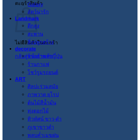
ตะกร้าสินค้า
Galaxy
สัตว์น่ารัก
Landmark
ตึกสูง
สะพาน
สิ่งปลูกสร้าง
ไม่มีสินค้าในตะกร้า
decorate
กลับสู่หน้าร้านค้า
ร้านอาหารญี่ปุ่น
ร้านกาแฟ
โชว์รูมรถยนต์
ART
ศิลปะร่วมสมัย
ภาพวาด ยุโรป
ต้นไม้สีน้ำมัน
ทุ่งดอกไม้
ทิวทัศน์ ขาว-ดำ
ภูเขาขาวดำ
พลบค่ำเมฆฝน