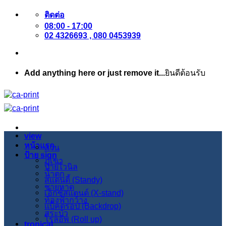
ข้าม
ติดต่อ
08:00 - 17:00
ไป
02 4326693 , 080 0453939
ยัง
เนื้อหา
Add anything here or just remove it...
ยินดีต้อนรับ
view
หน้าแรก
สวน
ป้าย sign
ภูเขา
ป้ายไวนิล
น้ำตก
สแตนดี้ (Standy)
ชายหาด
เอ็กซ์สแตนด์ (X-stand)
ท้องฟ้ากว้าง
แบ็คดรอป (Backdrop)
สระบัว
โรลอัพ (Roll up)
tropical