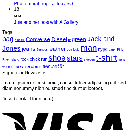
ก
Photo-mural-tropical leaves-6
ไม่มี
บน
เกอร์
13
ความ
เครื่องพิมพ์
ต.ค.
แค
เห็น
ไว
Just another post with A Gallery
ไม่มี
นวาส
บน
นิล
ความ
Tags
Photo-
UV
bag
Jack and
เห็น
mural-
Converse
Diesel
green
classic
fit
tropical
บน
man
Jones
jeans
leather
nypd
leaves-
Jumper
Lee
levis
party
Pink
Just
6
t-shirt
shoe
stars
another
rock chick
run
River Island
sweden
vans
post
white
สติกเกอร์ผ้า
washed-out
women
with
Signup for Newsletter
A
Gallery
Lorem ipsum dolor sit amet, consectetuer adipiscing elit, sed
diam nonummy nibh euismod tincidunt ut laoreet.
(insert contact form here)
V