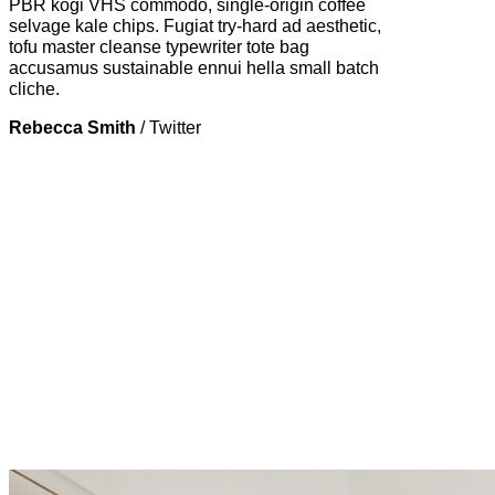
PBR kogi VHS commodo, single-origin coffee
selvage kale chips. Fugiat try-hard ad aesthetic,
tofu master cleanse typewriter tote bag
accusamus sustainable ennui hella small batch
cliche.
Rebecca Smith
/
Twitter