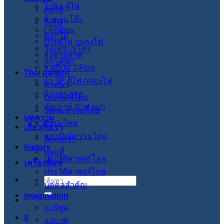
ไวนิล ตู้ไฟ
ต้นไม้
ผ้าคลุมโต๊ะ
ใบไม้
Lightbox
ดอกไม้
ป้ายตู้ไฟ กล่องไฟ
วินเทจ เรโทร
ธงชายหาด
กราฟฟิก
ธงญี่ปุ่น J-Flag
Thai pattern
ผ้า 3P ตู้ไฟ กล่องไฟ
ศาสนา
ผ้าแคนวาส
ประเพณีไทย
คัตเอาท์ (Cut out)
วัฒนะธรรมไทย
บทความ
ศิลปะไทย
เกี่ยวกับเรา
สภาปัตย์กรรมไทย
ติดต่อเรา
history
แผนที่
ประวัติศาสตร์โลก
เครื่องพิมพ์
ประวัติศาสตร์ไทย
ค้นหา:
บุคคลสำคัญ
imagination
การ์ตูน
0
อวกาศ