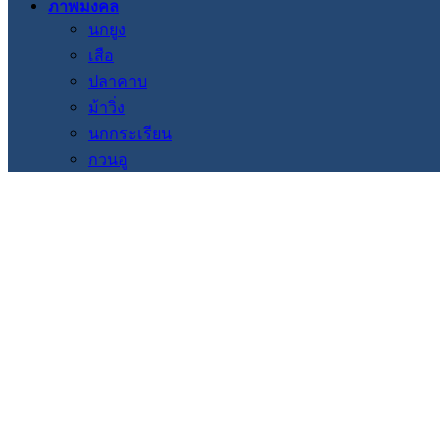
ภาพมงคล
นกยูง
เสือ
ปลาคาบ
ม้าวิ่ง
นกกระเรียน
กวนอู