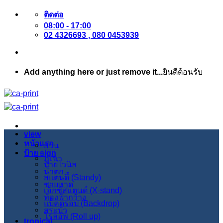
ข้าม
ติดต่อ
08:00 - 17:00
ไป
02 4326693 , 080 0453939
ยัง
เนื้อหา
Add anything here or just remove it...
ยินดีต้อนรับ
view
หน้าแรก
สวน
ป้าย sign
ภูเขา
ป้ายไวนิล
น้ำตก
สแตนดี้ (Standy)
ชายหาด
เอ็กซ์สแตนด์ (X-stand)
ท้องฟ้ากว้าง
แบ็คดรอป (Backdrop)
สระบัว
โรลอัพ (Roll up)
tropical