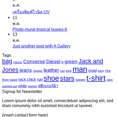
ม.ค.
เห็น
ไม่มี
เครื่องพิมพ์ไวนิล UV
บน
11
ความ
สติ
พ.ค.
เห็น
ก
Photo-mural-tropical leaves-6
ไม่มี
บน
เกอร์
13
ความ
เครื่องพิมพ์
ต.ค.
แค
เห็น
ไว
Just another post with A Gallery
ไม่มี
นวาส
บน
นิล
ความ
Tags
Photo-
UV
bag
Jack and
เห็น
mural-
Converse
Diesel
green
classic
fit
tropical
บน
man
Jones
jeans
leather
nypd
leaves-
Jumper
Lee
levis
party
Pink
Just
6
t-shirt
shoe
stars
another
rock chick
run
River Island
sweden
vans
post
white
สติกเกอร์ผ้า
washed-out
women
with
Signup for Newsletter
A
Gallery
Lorem ipsum dolor sit amet, consectetuer adipiscing elit, sed
diam nonummy nibh euismod tincidunt ut laoreet.
(insert contact form here)