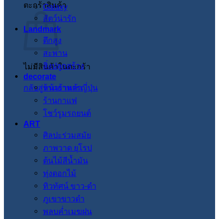
ตะกร้าสินค้า
Galaxy
สัตว์น่ารัก
Landmark
ตึกสูง
สะพาน
สิ่งปลูกสร้าง
ไม่มีสินค้าในตะกร้า
decorate
กลับสู่หน้าร้านค้า
ร้านอาหารญี่ปุ่น
ร้านกาแฟ
โชว์รูมรถยนต์
ART
ศิลปะร่วมสมัย
ภาพวาด ยุโรป
ต้นไม้สีน้ำมัน
ทุ่งดอกไม้
ทิวทัศน์ ขาว-ดำ
ภูเขาขาวดำ
พลบค่ำเมฆฝน