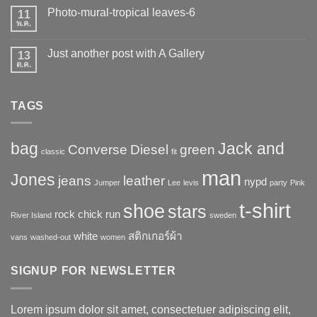
เห็น
แค
Photo-mural-tropical leaves-6
11
บน
นวาส
เครื่องพิมพ์
พ.ค.
ไม่มี
ไว
ความ
นิล
เห็น
UV
Just another post with A Gallery
13
บน
Photo-
ต.ค.
ไม่มี
mural-
ความ
tropical
เห็น
leaves-
บน
6
TAGS
Just
another
post
with
A
bag
Jack and
Converse
Diesel
green
Gallery
classic
fit
man
Jones
jeans
leather
nypd
Jumper
Lee
levis
party
Pink
t-shirt
shoe
stars
rock chick
run
River Island
sweden
white
สติกเกอร์ผ้า
vans
washed-out
women
SIGNUP FOR NEWSLETTER
Lorem ipsum dolor sit amet, consectetuer adipiscing elit,