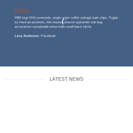
PBR kogi VHS commodo, single-origin coffee selvage kale chips. Fugiat
try-hard ad aesthetic, tofu master cleanse typewriter tote bag
accusamus sustainable ennui hella small batch cliche.
Lucy Anderson
/
Facebook
LATEST NEWS
สติกเกอร์แคนวาส
มกราคม 13, 2026