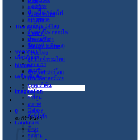
ผ้าคลุมโต๊ะ
ใบไม้
Lightbox
ดอกไม้
ป้ายตู้ไฟ กล่องไฟ
วินเทจ เรโทร
ธงชายหาด
กราฟฟิก
ธงญี่ปุ่น J-Flag
Thai pattern
ผ้า 3P ตู้ไฟ กล่องไฟ
ศาสนา
ผ้าแคนวาส
ประเพณีไทย
คัตเอาท์ (Cut out)
วัฒนะธรรมไทย
บทความ
ศิลปะไทย
เกี่ยวกับเรา
สภาปัตย์กรรมไทย
ติดต่อเรา
history
แผนที่
ประวัติศาสตร์โลก
เครื่องพิมพ์
ประวัติศาสตร์ไทย
บุคคลสำคัญ
ค้นหา:
imagination
การ์ตูน
อวกาศ
Galaxy
0
สัตว์น่ารัก
ตะกร้าสินค้า
Landmark
ตึกสูง
สะพาน