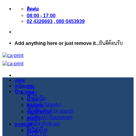
ข้าม
ติดต่อ
ไป
08:00 - 17:00
ยัง
02 4326693 , 080 0453939
เนื้อหา
Add anything here or just remove it...
ยินดีต้อนรับ
view
หน้าแรก
สวน
ป้าย sign
ภูเขา
ป้ายไวนิล
น้ำตก
สแตนดี้ (Standy)
ชายหาด
เอ็กซ์สแตนด์ (X-stand)
ท้องฟ้ากว้าง
แบ็คดรอป (Backdrop)
สระบัว
โรลอัพ (Roll up)
tropical
ไวนิล ตู้ไฟ
ต้นไม้