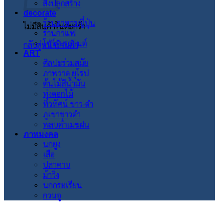
สิ่งปลูกสร้าง
decorate
ร้านอาหารญี่ปุ่น
ไม่มีสินค้าในตะกร้า
ร้านกาแฟ
โชว์รูมรถยนต์
กลับสู่หน้าร้านค้า
ART
ศิลปะร่วมสมัย
ภาพวาด ยุโรป
ต้นไม้สีน้ำมัน
ทุ่งดอกไม้
ทิวทัศน์ ขาว-ดำ
ภูเขาขาวดำ
พลบค่ำเมฆฝน
ภาพมงคล
นกยูง
เสือ
ปลาคาบ
ม้าวิ่ง
นกกระเรียน
กวนอู