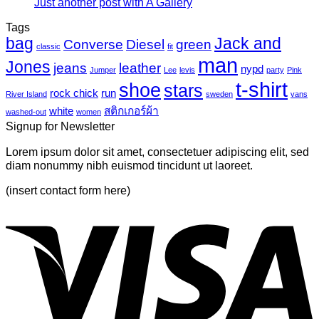
ไว
Just another post with A Gallery
ไม่มี
นวาส
บน
นิล
ความ
Tags
Photo-
UV
bag
Jack and
เห็น
mural-
Converse
Diesel
green
classic
fit
tropical
บน
man
Jones
jeans
leather
nypd
leaves-
Jumper
Lee
levis
party
Pink
Just
6
t-shirt
shoe
stars
another
rock chick
run
River Island
sweden
vans
post
white
สติกเกอร์ผ้า
washed-out
women
with
Signup for Newsletter
A
Gallery
Lorem ipsum dolor sit amet, consectetuer adipiscing elit, sed
diam nonummy nibh euismod tincidunt ut laoreet.
(insert contact form here)
V