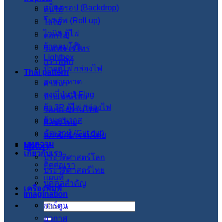
แบ็คดรอป (Backdrop)
ต้นไม้
โรลอัพ (Roll up)
ใบไม้
ไวนิล ตู้ไฟ
ดอกไม้
ผ้าคลุมโต๊ะ
วินเทจ เรโทร
Lightbox
กราฟฟิก
ป้ายตู้ไฟ กล่องไฟ
Thai pattern
ธงชายหาด
ศาสนา
ธงญี่ปุ่น J-Flag
ประเพณีไทย
ผ้า 3P ตู้ไฟ กล่องไฟ
วัฒนะธรรมไทย
ผ้าแคนวาส
ศิลปะไทย
คัตเอาท์ (Cut out)
สภาปัตย์กรรมไทย
บทความ
history
เกี่ยวกับเรา
ประวัติศาสตร์โลก
ติดต่อเรา
ประวัติศาสตร์ไทย
แผนที่
บุคคลสำคัญ
เครื่องพิมพ์
imagination
การ์ตูน
ค้นหา:
อวกาศ