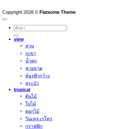
Copyright 2026 ©
Flatsome Theme
ค้นหา:
view
สวน
ภูเขา
น้ำตก
ชายหาด
ท้องฟ้ากว้าง
สระบัว
tropical
ต้นไม้
ใบไม้
ดอกไม้
วินเทจ เรโทร
กราฟฟิก