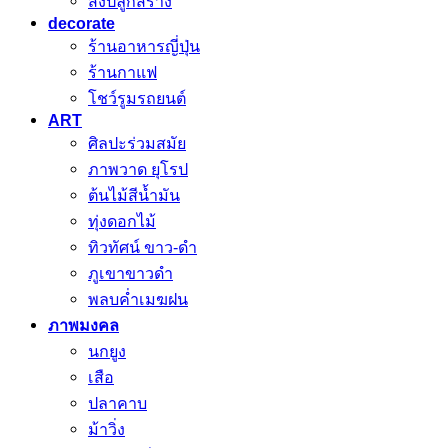
สิ่งปลูกสร้าง
decorate
ร้านอาหารญี่ปุ่น
ร้านกาแฟ
โชว์รูมรถยนต์
ART
ศิลปะร่วมสมัย
ภาพวาด ยุโรป
ต้นไม้สีน้ำมัน
ทุ่งดอกไม้
ทิวทัศน์ ขาว-ดำ
ภูเขาขาวดำ
พลบค่ำเมฆฝน
ภาพมงคล
นกยูง
เสือ
ปลาคาบ
ม้าวิ่ง