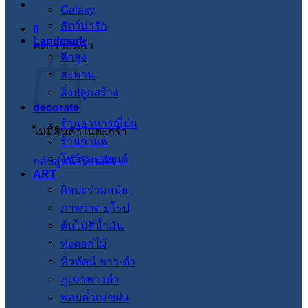
Galaxy
สัตว์น่ารัก
0
Landmark
ตะกร้าสินค้า
ตึกสูง
สะพาน
สิ่งปลูกสร้าง
decorate
ร้านอาหารญี่ปุ่น
ไม่มีสินค้าในตะกร้า
ร้านกาแฟ
โชว์รูมรถยนต์
กลับสู่หน้าร้านค้า
ART
ศิลปะร่วมสมัย
ภาพวาด ยุโรป
ต้นไม้สีน้ำมัน
ทุ่งดอกไม้
ทิวทัศน์ ขาว-ดำ
ภูเขาขาวดำ
พลบค่ำเมฆฝน