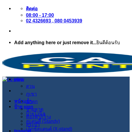
ข้าม
ติดต่อ
08:00 - 17:00
ไป
02 4326693 , 080 0453939
ยัง
เนื้อหา
Add anything here or just remove it...
ยินดีต้อนรับ
view
สวน
ภูเขา
หน้าแรก
น้ำตก
ป้าย sign
ชายหาด
ป้ายไวนิล
ท้องฟ้ากว้าง
สแตนดี้ (Standy)
สระบัว
เอ็กซ์สแตนด์ (X-stand)
tropical