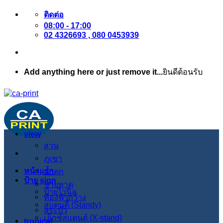
ข้าม
ติดต่อ
08:00 - 17:00
ไป
02 4326693 , 080 0453939
ยัง
เนื้อหา
Add anything here or just remove it...
ยินดีต้อนรับ
view
สวน
ภูเขา
หน้าแรก
น้ำตก
ป้าย sign
ชายหาด
ป้ายไวนิล
ท้องฟ้ากว้าง
สแตนดี้ (Standy)
สระบัว
เอ็กซ์สแตนด์ (X-stand)
tropical