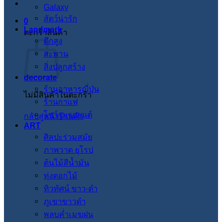
Galaxy
สัตว์น่ารัก
0
Landmark
ตะกร้าสินค้า
ตึกสูง
สะพาน
สิ่งปลูกสร้าง
decorate
ร้านอาหารญี่ปุ่น
ไม่มีสินค้าในตะกร้า
ร้านกาแฟ
โชว์รูมรถยนต์
กลับสู่หน้าร้านค้า
ART
ศิลปะร่วมสมัย
ภาพวาด ยุโรป
ต้นไม้สีน้ำมัน
ทุ่งดอกไม้
ทิวทัศน์ ขาว-ดำ
ภูเขาขาวดำ
พลบค่ำเมฆฝน