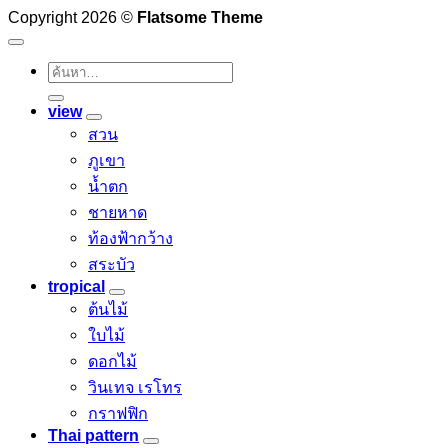
Copyright 2026 ©
Flatsome Theme
ค้นหา:
view
สวน
ภูเขา
น้ำตก
ชายหาด
ท้องฟ้ากว้าง
สระบัว
tropical
ต้นไม้
ใบไม้
ดอกไม้
วินเทจ เรโทร
กราฟฟิก
Thai pattern