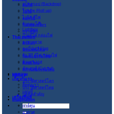
แบ็คดรอป (Backdrop)
ต้นไม้
โรลอัพ (Roll up)
ใบไม้
ไวนิล ตู้ไฟ
ดอกไม้
ผ้าคลุมโต๊ะ
วินเทจ เรโทร
Lightbox
กราฟฟิก
ป้ายตู้ไฟ กล่องไฟ
Thai pattern
ธงชายหาด
ศาสนา
ธงญี่ปุ่น J-Flag
ประเพณีไทย
ผ้า 3P ตู้ไฟ กล่องไฟ
วัฒนะธรรมไทย
ผ้าแคนวาส
ศิลปะไทย
คัตเอาท์ (Cut out)
สภาปัตย์กรรมไทย
บทความ
history
เกี่ยวกับเรา
ประวัติศาสตร์โลก
ติดต่อเรา
ประวัติศาสตร์ไทย
แผนที่
บุคคลสำคัญ
เครื่องพิมพ์
imagination
การ์ตูน
ค้นหา:
อวกาศ