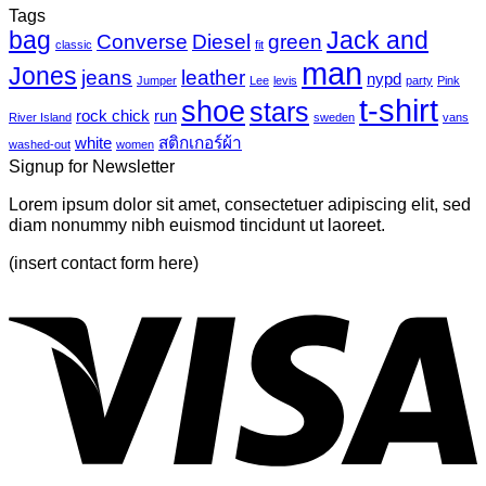
นิล
ความ
Tags
Photo-
UV
bag
Jack and
เห็น
mural-
Converse
Diesel
green
classic
fit
tropical
บน
man
Jones
jeans
leather
nypd
leaves-
Jumper
Lee
levis
party
Pink
Just
6
t-shirt
shoe
stars
another
rock chick
run
River Island
sweden
vans
post
white
สติกเกอร์ผ้า
washed-out
women
with
Signup for Newsletter
A
Gallery
Lorem ipsum dolor sit amet, consectetuer adipiscing elit, sed
diam nonummy nibh euismod tincidunt ut laoreet.
(insert contact form here)
V