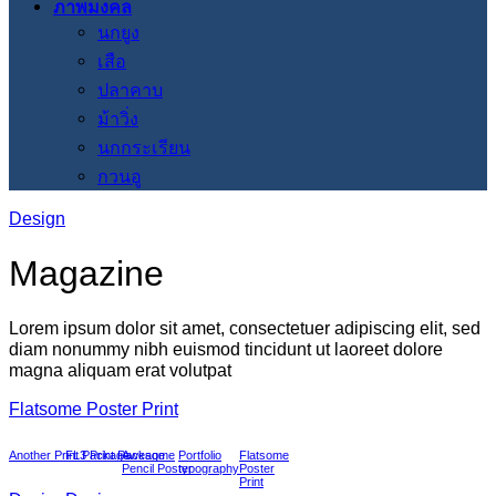
ภาพมงคล
นกยูง
เสือ
ปลาคาบ
ม้าวิ่ง
นกกระเรียน
กวนอู
Design
Magazine
Lorem ipsum dolor sit amet, consectetuer adipiscing elit, sed
diam nonummy nibh euismod tincidunt ut laoreet dolore
magna aliquam erat volutpat
Flatsome Poster Print
Another Print Package
FL3 Print Package
Awesome
Portfolio
Flatsome
Pencil Poster
typography
Poster
Print