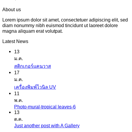
About us
Lorem ipsum dolor sit amet, consectetuer adipiscing elit, sed
diam nonummy nibh euismod tincidunt ut laoreet dolore
magna aliquam erat volutpat.
Latest News
13
ม.ค.
ไม่มี
สติกเกอร์แคนวาส
17
ความ
ม.ค.
เห็น
ไม่มี
เครื่องพิมพ์ไวนิล UV
บน
11
ความ
สติ
พ.ค.
เห็น
ก
Photo-mural-tropical leaves-6
ไม่มี
บน
เกอร์
13
ความ
เครื่องพิมพ์
ต.ค.
แค
เห็น
ไว
Just another post with A Gallery
ไม่มี
นวาส
บน