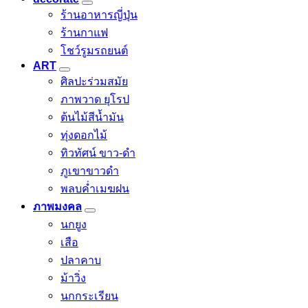
ร้านอาหารญี่ปุ่น
ร้านกาแฟ
โชว์รูมรถยนต์
ART
ศิลปะร่วมสมัย
ภาพวาด ยุโรป
ต้นไม้สีน้ำมัน
ทุ่งดอกไม้
ทิวทัศน์ ขาว-ดำ
ภูเขาขาวดำ
พลบค่ำเมฆฝน
ภาพมงคล
นกยูง
เสือ
ปลาคาบ
ม้าวิ่ง
นกกระเรียน