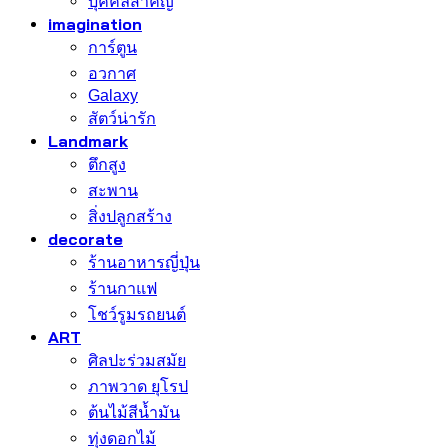
บุคคลสำคัญ
imagination
การ์ตูน
อวกาศ
Galaxy
สัตว์น่ารัก
Landmark
ตึกสูง
สะพาน
สิ่งปลูกสร้าง
decorate
ร้านอาหารญี่ปุ่น
ร้านกาแฟ
โชว์รูมรถยนต์
ART
ศิลปะร่วมสมัย
ภาพวาด ยุโรป
ต้นไม้สีน้ำมัน
ทุ่งดอกไม้