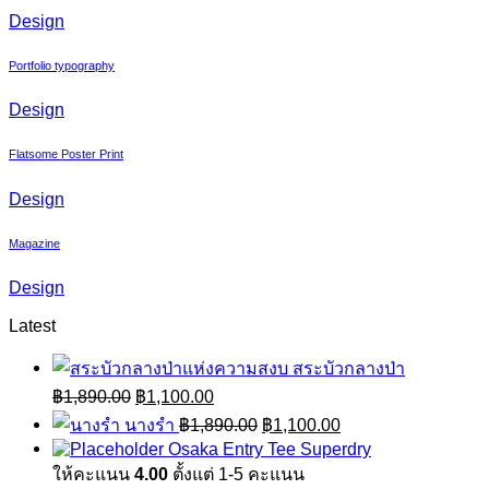
Design
Portfolio typography
Design
Flatsome Poster Print
Design
Magazine
Design
Latest
สระบัวกลางป่า
Original
Current
฿
1,890.00
฿
1,100.00
price
price
Original
Current
นางรำ
฿
1,890.00
฿
1,100.00
was:
is:
price
price
Osaka Entry Tee Superdry
฿1,890.00.
฿1,100.00.
was:
is:
ให้คะแนน
4.00
ตั้งแต่ 1-5 คะแนน
฿1,890.00.
฿1,100.00.