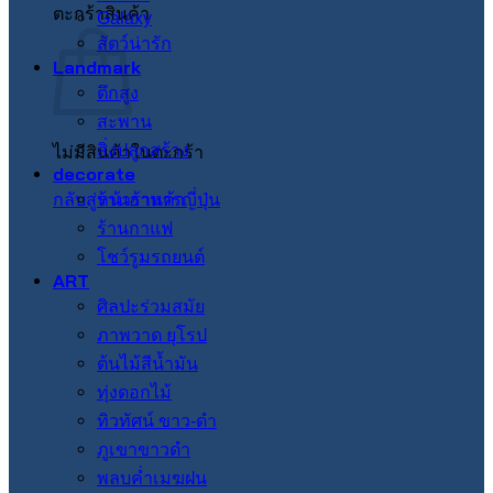
ตะกร้าสินค้า
Galaxy
สัตว์น่ารัก
Landmark
ตึกสูง
สะพาน
สิ่งปลูกสร้าง
ไม่มีสินค้าในตะกร้า
decorate
กลับสู่หน้าร้านค้า
ร้านอาหารญี่ปุ่น
ร้านกาแฟ
โชว์รูมรถยนต์
ART
ศิลปะร่วมสมัย
ภาพวาด ยุโรป
ต้นไม้สีน้ำมัน
ทุ่งดอกไม้
ทิวทัศน์ ขาว-ดำ
ภูเขาขาวดำ
พลบค่ำเมฆฝน