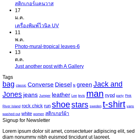
ไม่มี
สติกเกอร์แคนวาส
17
ความ
ม.ค.
เห็น
ไม่มี
เครื่องพิมพ์ไวนิล UV
บน
11
ความ
สติ
พ.ค.
เห็น
ก
Photo-mural-tropical leaves-6
ไม่มี
บน
เกอร์
13
ความ
เครื่องพิมพ์
ต.ค.
แค
เห็น
ไว
Just another post with A Gallery
ไม่มี
นวาส
บน
นิล
ความ
Tags
Photo-
UV
bag
Jack and
เห็น
mural-
Converse
Diesel
green
classic
fit
tropical
บน
man
Jones
jeans
leather
nypd
leaves-
Jumper
Lee
levis
party
Pink
Just
6
t-shirt
shoe
stars
another
rock chick
run
River Island
sweden
vans
post
white
สติกเกอร์ผ้า
washed-out
women
with
Signup for Newsletter
A
Gallery
Lorem ipsum dolor sit amet, consectetuer adipiscing elit, sed
diam nonummy nibh euismod tincidunt ut laoreet.