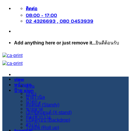
ข้าม
ติดต่อ
08:00 - 17:00
ไป
02 4326693 , 080 0453939
ยัง
เนื้อหา
Add anything here or just remove it...
ยินดีต้อนรับ
view
หน้าแรก
สวน
ป้าย sign
ภูเขา
ป้ายไวนิล
น้ำตก
สแตนดี้ (Standy)
ชายหาด
เอ็กซ์สแตนด์ (X-stand)
ท้องฟ้ากว้าง
แบ็คดรอป (Backdrop)
สระบัว
โรลอัพ (Roll up)
tropical