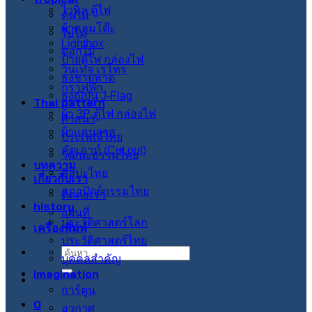
ไวนิล ตู้ไฟ
ต้นไม้
ผ้าคลุมโต๊ะ
ใบไม้
Lightbox
ดอกไม้
ป้ายตู้ไฟ กล่องไฟ
วินเทจ เรโทร
ธงชายหาด
กราฟฟิก
ธงญี่ปุ่น J-Flag
Thai pattern
ผ้า 3P ตู้ไฟ กล่องไฟ
ศาสนา
ผ้าแคนวาส
ประเพณีไทย
คัตเอาท์ (Cut out)
วัฒนะธรรมไทย
บทความ
ศิลปะไทย
เกี่ยวกับเรา
สภาปัตย์กรรมไทย
ติดต่อเรา
history
แผนที่
ประวัติศาสตร์โลก
เครื่องพิมพ์
ประวัติศาสตร์ไทย
ค้นหา:
บุคคลสำคัญ
imagination
การ์ตูน
0
อวกาศ