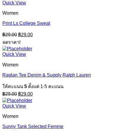
Quick View
Women
Print Ls College Sweat
Original
Current
฿
29.00
฿
29.00
price
price
ลดราคา!
was:
is:
฿29.00.
฿29.00.
Quick View
Women
Raglan Tee Denim & Supply Ralph Lauren
ให้คะแนน
5
ตั้งแต่ 1-5 คะแนน
Original
Current
฿
29.00
฿
29.00
price
price
was:
is:
Quick View
฿29.00.
฿29.00.
Women
Sunny Tank Selected Femme