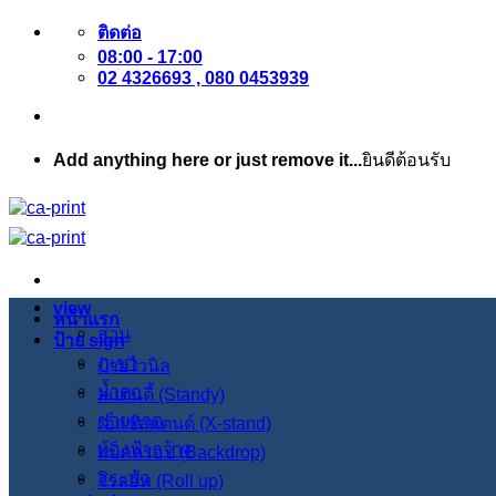
ข้าม
ติดต่อ
08:00 - 17:00
ไป
02 4326693 , 080 0453939
ยัง
เนื้อหา
Add anything here or just remove it...
ยินดีต้อนรับ
view
หน้าแรก
สวน
ป้าย sign
ภูเขา
ป้ายไวนิล
น้ำตก
สแตนดี้ (Standy)
ชายหาด
เอ็กซ์สแตนด์ (X-stand)
ท้องฟ้ากว้าง
แบ็คดรอป (Backdrop)
สระบัว
โรลอัพ (Roll up)