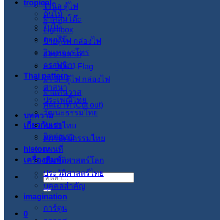
tropical
ไวนิล ตู้ไฟ
ต้นไม้
ผ้าคลุมโต๊ะ
ใบไม้
Lightbox
ดอกไม้
ป้ายตู้ไฟ กล่องไฟ
วินเทจ เรโทร
ธงชายหาด
กราฟฟิก
ธงญี่ปุ่น J-Flag
Thai pattern
ผ้า 3P ตู้ไฟ กล่องไฟ
ศาสนา
ผ้าแคนวาส
ประเพณีไทย
คัตเอาท์ (Cut out)
วัฒนะธรรมไทย
บทความ
เกี่ยวกับเรา
ศิลปะไทย
ติดต่อเรา
สภาปัตย์กรรมไทย
history
แผนที่
เครื่องพิมพ์
ประวัติศาสตร์โลก
ประวัติศาสตร์ไทย
ค้นหา:
บุคคลสำคัญ
imagination
การ์ตูน
0