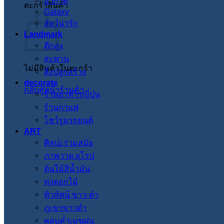
อวกาศ
ตะกร้าสินค้า
Galaxy
สัตว์น่ารัก
Landmark
ตึกสูง
สะพาน
ไม่มีสินค้าในตะกร้า
สิ่งปลูกสร้าง
decorate
กลับสู่หน้าร้านค้า
ร้านอาหารญี่ปุ่น
ร้านกาแฟ
โชว์รูมรถยนต์
ART
ศิลปะร่วมสมัย
ภาพวาด ยุโรป
ต้นไม้สีน้ำมัน
ทุ่งดอกไม้
ทิวทัศน์ ขาว-ดำ
ภูเขาขาวดำ
พลบค่ำเมฆฝน