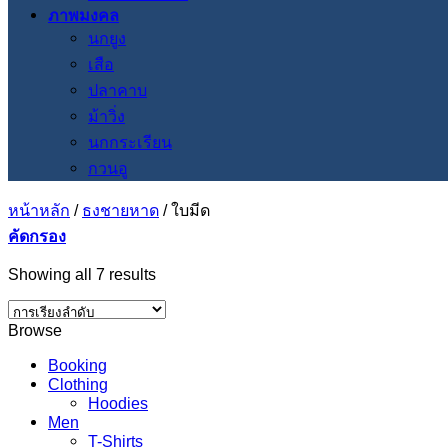
ภาพมงคล
นกยูง
เสือ
ปลาคาบ
ม้าวิ่ง
นกกระเรียน
กวนอู
หน้าหลัก
/
ธงชายหาด
/
ใบมีด
คัดกรอง
Showing all 7 results
Browse
Booking
Clothing
Hoodies
Men
T-Shirts