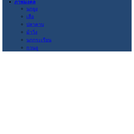
ภาพมงคล
นกยูง
เสือ
ปลาคาบ
ม้าวิ่ง
นกกระเรียน
กวนอู