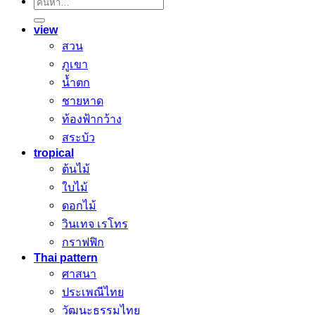
ค้นหา:
view
สวน
ภูเขา
น้ำตก
ชายหาด
ท้องฟ้ากว้าง
สระบัว
tropical
ต้นไม้
ใบไม้
ดอกไม้
วินเทจ เรโทร
กราฟฟิก
Thai pattern
ศาสนา
ประเพณีไทย
วัฒนะธรรมไทย