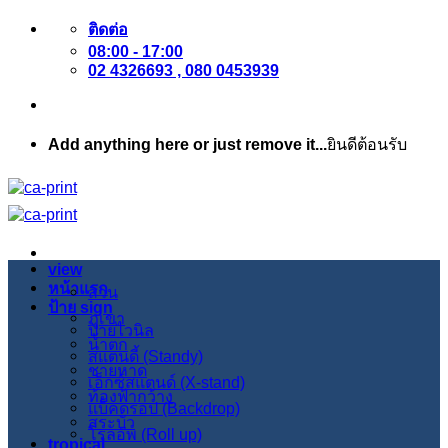
ข้าม
ติดต่อ
08:00 - 17:00
ไป
02 4326693 , 080 0453939
ยัง
เนื้อหา
Add anything here or just remove it...
ยินดีต้อนรับ
view
หน้าแรก
สวน
ป้าย sign
ภูเขา
ป้ายไวนิล
น้ำตก
สแตนดี้ (Standy)
ชายหาด
เอ็กซ์สแตนด์ (X-stand)
ท้องฟ้ากว้าง
แบ็คดรอป (Backdrop)
สระบัว
โรลอัพ (Roll up)
tropical