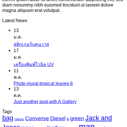
diam nonummy nibh euismod tincidunt ut laoreet dolore
magna aliquam erat volutpat.
Latest News
13
ม.ค.
ไม่มี
สติกเกอร์แคนวาส
17
ความ
ม.ค.
เห็น
ไม่มี
เครื่องพิมพ์ไวนิล UV
บน
11
ความ
สติ
พ.ค.
เห็น
ก
Photo-mural-tropical leaves-6
ไม่มี
บน
เกอร์
13
ความ
เครื่องพิมพ์
ต.ค.
แค
เห็น
ไว
Just another post with A Gallery
ไม่มี
นวาส
บน
นิล
ความ
Tags
Photo-
UV
bag
Jack and
เห็น
mural-
Converse
Diesel
green
classic
fit
tropical
บน
man