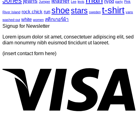
Jones
jeans
leather
nypd
leaves-
Jumper
Lee
levis
party
Pink
Just
6
t-shirt
shoe
stars
another
rock chick
run
River Island
sweden
vans
post
white
สติกเกอร์ผ้า
washed-out
women
with
Signup for Newsletter
A
Gallery
Lorem ipsum dolor sit amet, consectetuer adipiscing elit, sed
diam nonummy nibh euismod tincidunt ut laoreet.
(insert contact form here)
V
P