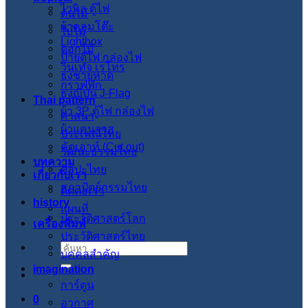
ไวนิล ตู้ไฟ
ต้นไม้
ผ้าคลุมโต๊ะ
ใบไม้
Lightbox
ดอกไม้
ป้ายตู้ไฟ กล่องไฟ
วินเทจ เรโทร
ธงชายหาด
กราฟฟิก
ธงญี่ปุ่น J-Flag
Thai pattern
ผ้า 3P ตู้ไฟ กล่องไฟ
ศาสนา
ผ้าแคนวาส
ประเพณีไทย
คัตเอาท์ (Cut out)
วัฒนะธรรมไทย
บทความ
ศิลปะไทย
เกี่ยวกับเรา
สภาปัตย์กรรมไทย
ติดต่อเรา
history
แผนที่
ประวัติศาสตร์โลก
เครื่องพิมพ์
ประวัติศาสตร์ไทย
ค้นหา:
บุคคลสำคัญ
imagination
การ์ตูน
0
อวกาศ