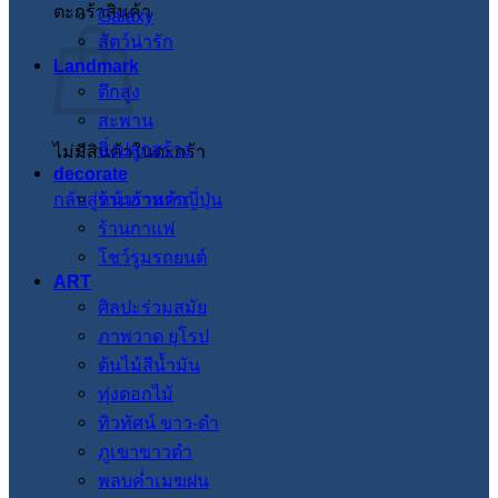
ตะกร้าสินค้า
Galaxy
สัตว์น่ารัก
Landmark
ตึกสูง
สะพาน
สิ่งปลูกสร้าง
ไม่มีสินค้าในตะกร้า
decorate
กลับสู่หน้าร้านค้า
ร้านอาหารญี่ปุ่น
ร้านกาแฟ
โชว์รูมรถยนต์
ART
ศิลปะร่วมสมัย
ภาพวาด ยุโรป
ต้นไม้สีน้ำมัน
ทุ่งดอกไม้
ทิวทัศน์ ขาว-ดำ
ภูเขาขาวดำ
พลบค่ำเมฆฝน