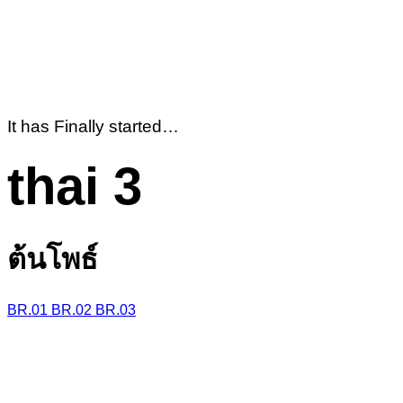
It has Finally started…
thai 3
ต้นโพธ์
BR.01
BR.02
BR.03