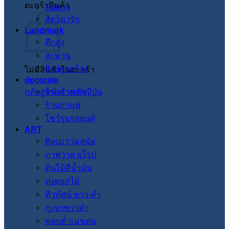
ตะกร้าสินค้า
Galaxy
สัตว์น่ารัก
Landmark
ตึกสูง
สะพาน
สิ่งปลูกสร้าง
ไม่มีสินค้าในตะกร้า
decorate
กลับสู่หน้าร้านค้า
ร้านอาหารญี่ปุ่น
ร้านกาแฟ
โชว์รูมรถยนต์
ART
ศิลปะร่วมสมัย
ภาพวาด ยุโรป
ต้นไม้สีน้ำมัน
ทุ่งดอกไม้
ทิวทัศน์ ขาว-ดำ
ภูเขาขาวดำ
พลบค่ำเมฆฝน