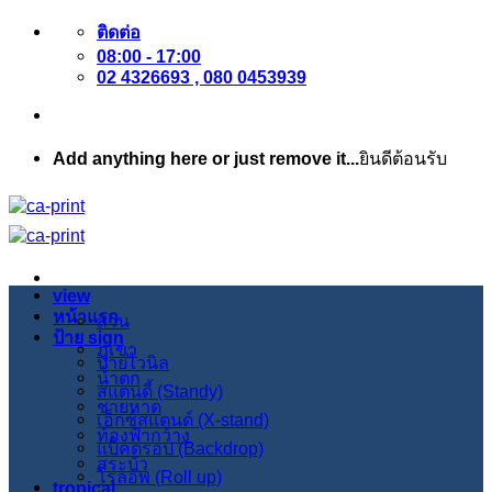
ข้าม
ติดต่อ
08:00 - 17:00
ไป
02 4326693 , 080 0453939
ยัง
เนื้อหา
Add anything here or just remove it...
ยินดีต้อนรับ
view
หน้าแรก
สวน
ป้าย sign
ภูเขา
ป้ายไวนิล
น้ำตก
สแตนดี้ (Standy)
ชายหาด
เอ็กซ์สแตนด์ (X-stand)
ท้องฟ้ากว้าง
แบ็คดรอป (Backdrop)
สระบัว
โรลอัพ (Roll up)
tropical