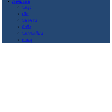
ภาพมงคล
นกยูง
เสือ
ปลาคาบ
ม้าวิ่ง
นกกระเรียน
กวนอู