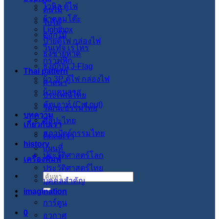
ไวนิล ตู้ไฟ
ต้นไม้
ผ้าคลุมโต๊ะ
ใบไม้
Lightbox
ดอกไม้
ป้ายตู้ไฟ กล่องไฟ
วินเทจ เรโทร
ธงชายหาด
กราฟฟิก
ธงญี่ปุ่น J-Flag
Thai pattern
ผ้า 3P ตู้ไฟ กล่องไฟ
ศาสนา
ผ้าแคนวาส
ประเพณีไทย
คัตเอาท์ (Cut out)
วัฒนะธรรมไทย
บทความ
ศิลปะไทย
เกี่ยวกับเรา
สภาปัตย์กรรมไทย
ติดต่อเรา
history
แผนที่
ประวัติศาสตร์โลก
เครื่องพิมพ์
ประวัติศาสตร์ไทย
ค้นหา:
บุคคลสำคัญ
imagination
การ์ตูน
0
อวกาศ