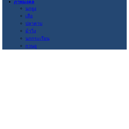
ภาพมงคล
นกยูง
เสือ
ปลาคาบ
ม้าวิ่ง
นกกระเรียน
กวนอู