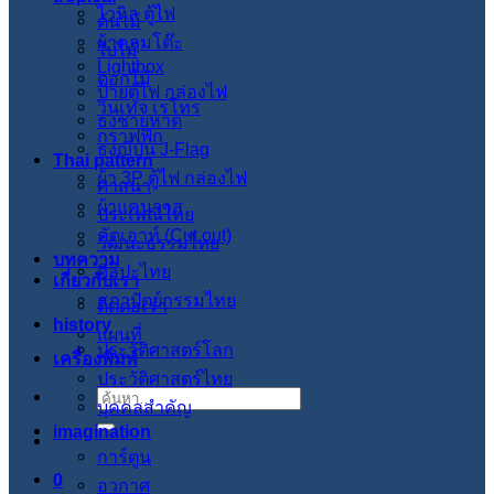
ไวนิล ตู้ไฟ
ต้นไม้
ผ้าคลุมโต๊ะ
ใบไม้
Lightbox
ดอกไม้
ป้ายตู้ไฟ กล่องไฟ
วินเทจ เรโทร
ธงชายหาด
กราฟฟิก
ธงญี่ปุ่น J-Flag
Thai pattern
ผ้า 3P ตู้ไฟ กล่องไฟ
ศาสนา
ผ้าแคนวาส
ประเพณีไทย
คัตเอาท์ (Cut out)
วัฒนะธรรมไทย
บทความ
ศิลปะไทย
เกี่ยวกับเรา
สภาปัตย์กรรมไทย
ติดต่อเรา
history
แผนที่
ประวัติศาสตร์โลก
เครื่องพิมพ์
ประวัติศาสตร์ไทย
ค้นหา:
บุคคลสำคัญ
imagination
การ์ตูน
0
อวกาศ