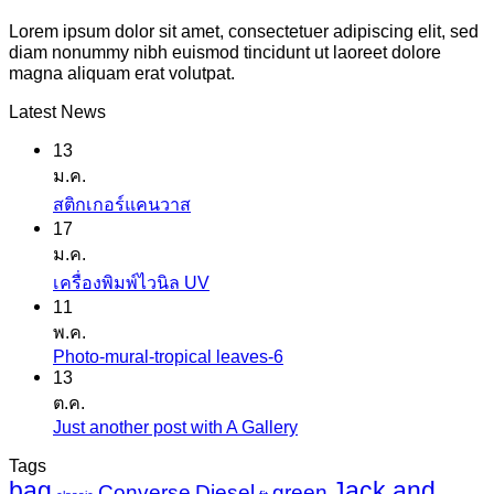
Lorem ipsum dolor sit amet, consectetuer adipiscing elit, sed
diam nonummy nibh euismod tincidunt ut laoreet dolore
magna aliquam erat volutpat.
Latest News
13
ม.ค.
ไม่มี
สติกเกอร์แคนวาส
17
ความ
ม.ค.
เห็น
ไม่มี
เครื่องพิมพ์ไวนิล UV
บน
11
ความ
สติ
พ.ค.
เห็น
ก
Photo-mural-tropical leaves-6
ไม่มี
บน
เกอร์
13
ความ
เครื่องพิมพ์
ต.ค.
แค
เห็น
ไว
Just another post with A Gallery
ไม่มี
นวาส
บน
นิล
ความ
Tags
Photo-
UV
bag
Jack and
เห็น
mural-
Converse
Diesel
green