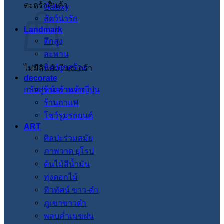
ตะกร้าสินค้า
Galaxy
สัตว์น่ารัก
Landmark
ตึกสูง
สะพาน
สิ่งปลูกสร้าง
ไม่มีสินค้าในตะกร้า
decorate
กลับสู่หน้าร้านค้า
ร้านอาหารญี่ปุ่น
ร้านกาแฟ
โชว์รูมรถยนต์
ART
ศิลปะร่วมสมัย
ภาพวาด ยุโรป
ต้นไม้สีน้ำมัน
ทุ่งดอกไม้
ทิวทัศน์ ขาว-ดำ
ภูเขาขาวดำ
พลบค่ำเมฆฝน