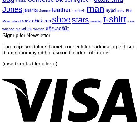
classic
fit
tropical
บน
man
Jones
jeans
leather
nypd
leaves-
Jumper
Lee
levis
party
Pink
Just
6
t-shirt
shoe
stars
another
rock chick
run
River Island
sweden
vans
post
white
สติกเกอร์ผ้า
washed-out
women
with
Signup for Newsletter
A
Gallery
Lorem ipsum dolor sit amet, consectetuer adipiscing elit, sed
diam nonummy nibh euismod tincidunt ut laoreet.
(insert contact form here)
V
P