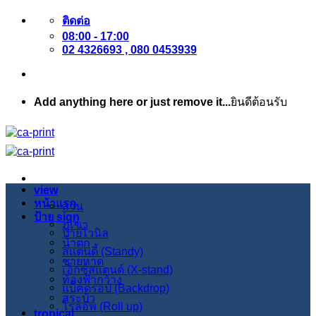
ข้าม
ติดต่อ
08:00 - 17:00
ไป
02 4326693 , 080 0453939
ยัง
เนื้อหา
Add anything here or just remove it...
ยินดีต้อนรับ
view
หน้าแรก
สวน
ป้าย sign
ภูเขา
ป้ายไวนิล
น้ำตก
สแตนดี้ (Standy)
ชายหาด
เอ็กซ์สแตนด์ (X-stand)
ท้องฟ้ากว้าง
แบ็คดรอป (Backdrop)
สระบัว
โรลอัพ (Roll up)
tropical