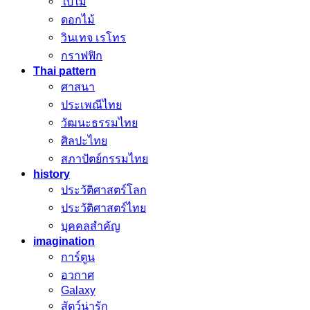
ใบไม้
ดอกไม้
วินเทจ เรโทร
กราฟฟิก
Thai pattern
ศาสนา
ประเพณีไทย
วัฒนะธรรมไทย
ศิลปะไทย
สภาปัตย์กรรมไทย
history
ประวัติศาสตร์โลก
ประวัติศาสตร์ไทย
บุคคลสำคัญ
imagination
การ์ตูน
อวกาศ
Galaxy
สัตว์น่ารัก