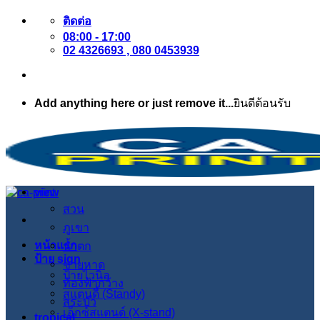
ข้าม
ติดต่อ
08:00 - 17:00
ไป
02 4326693 , 080 0453939
ยัง
เนื้อหา
Add anything here or just remove it...
ยินดีต้อนรับ
view
สวน
ภูเขา
หน้าแรก
น้ำตก
ป้าย sign
ชายหาด
ป้ายไวนิล
ท้องฟ้ากว้าง
สแตนดี้ (Standy)
สระบัว
เอ็กซ์สแตนด์ (X-stand)
tropical