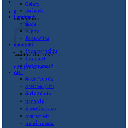
Galaxy
สัตว์น่ารัก
0
Landmark
ตะกร้าสินค้า
ตึกสูง
สะพาน
สิ่งปลูกสร้าง
decorate
ร้านอาหารญี่ปุ่น
ไม่มีสินค้าในตะกร้า
ร้านกาแฟ
โชว์รูมรถยนต์
กลับสู่หน้าร้านค้า
ART
ศิลปะร่วมสมัย
ภาพวาด ยุโรป
ต้นไม้สีน้ำมัน
ทุ่งดอกไม้
ทิวทัศน์ ขาว-ดำ
ภูเขาขาวดำ
พลบค่ำเมฆฝน