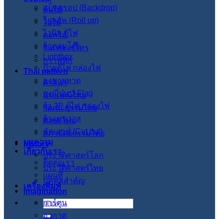
แบ็คดรอป (Backdrop)
ต้นไม้
โรลอัพ (Roll up)
ใบไม้
ไวนิล ตู้ไฟ
ดอกไม้
ผ้าคลุมโต๊ะ
วินเทจ เรโทร
Lightbox
กราฟฟิก
ป้ายตู้ไฟ กล่องไฟ
Thai pattern
ธงชายหาด
ศาสนา
ธงญี่ปุ่น J-Flag
ประเพณีไทย
ผ้า 3P ตู้ไฟ กล่องไฟ
วัฒนะธรรมไทย
ผ้าแคนวาส
ศิลปะไทย
คัตเอาท์ (Cut out)
สภาปัตย์กรรมไทย
บทความ
history
เกี่ยวกับเรา
ประวัติศาสตร์โลก
ติดต่อเรา
ประวัติศาสตร์ไทย
แผนที่
บุคคลสำคัญ
เครื่องพิมพ์
imagination
การ์ตูน
ค้นหา:
อวกาศ