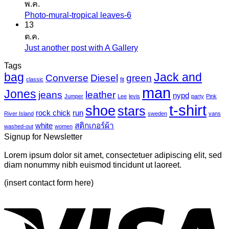
พ.ค.
เห็น
ก
Photo-mural-tropical leaves-6
ไม่มี
บน
เกอร์
13
ความ
เครื่องพิมพ์
ต.ค.
แค
เห็น
ไว
Just another post with A Gallery
ไม่มี
นวาส
บน
นิล
ความ
Tags
Photo-
UV
bag
Jack and
เห็น
mural-
Converse
Diesel
green
classic
fit
tropical
บน
man
Jones
jeans
leather
nypd
leaves-
Jumper
Lee
levis
party
Pink
Just
6
t-shirt
shoe
stars
another
rock chick
run
River Island
sweden
vans
post
white
สติกเกอร์ผ้า
washed-out
women
with
Signup for Newsletter
A
Gallery
Lorem ipsum dolor sit amet, consectetuer adipiscing elit, sed
diam nonummy nibh euismod tincidunt ut laoreet.
(insert contact form here)
V