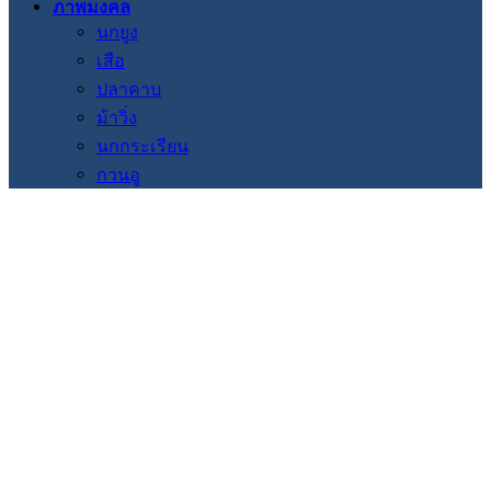
ภาพมงคล
นกยูง
เสือ
ปลาคาบ
ม้าวิ่ง
นกกระเรียน
กวนอู