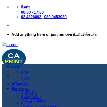
ข้าม
ติดต่อ
08:00 - 17:00
ไป
02 4326693 , 080 0453939
ยัง
เนื้อหา
Add anything here or just remove it...
ยินดีต้อนรับ
view
สวน
ภูเขา
หน้าแรก
น้ำตก
ป้าย sign
ชายหาด
ป้ายไวนิล
ท้องฟ้ากว้าง
สแตนดี้ (Standy)
สระบัว
เอ็กซ์สแตนด์ (X-stand)