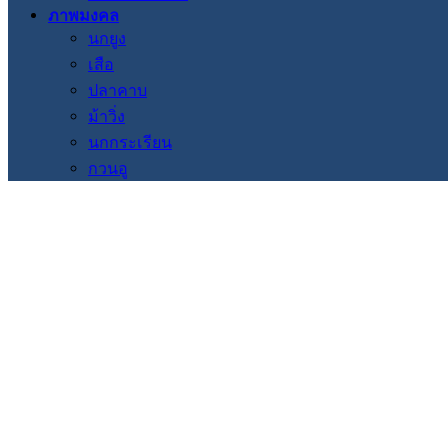
ภาพมงคล
นกยูง
เสือ
ปลาคาบ
ม้าวิ่ง
นกกระเรียน
กวนอู