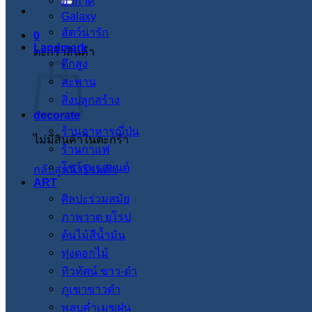
อวกาศ
Galaxy
สัตว์น่ารัก
0
Landmark
ตะกร้าสินค้า
ตึกสูง
สะพาน
สิ่งปลูกสร้าง
decorate
ร้านอาหารญี่ปุ่น
ไม่มีสินค้าในตะกร้า
ร้านกาแฟ
โชว์รูมรถยนต์
กลับสู่หน้าร้านค้า
ART
ศิลปะร่วมสมัย
ภาพวาด ยุโรป
ต้นไม้สีน้ำมัน
ทุ่งดอกไม้
ทิวทัศน์ ขาว-ดำ
ภูเขาขาวดำ
พลบค่ำเมฆฝน