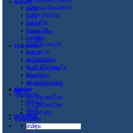
tropical
แบ็คดรอป (Backdrop)
ต้นไม้
โรลอัพ (Roll up)
ใบไม้
ไวนิล ตู้ไฟ
ดอกไม้
ผ้าคลุมโต๊ะ
วินเทจ เรโทร
Lightbox
กราฟฟิก
ป้ายตู้ไฟ กล่องไฟ
Thai pattern
ธงชายหาด
ศาสนา
ธงญี่ปุ่น J-Flag
ประเพณีไทย
ผ้า 3P ตู้ไฟ กล่องไฟ
วัฒนะธรรมไทย
ผ้าแคนวาส
ศิลปะไทย
คัตเอาท์ (Cut out)
สภาปัตย์กรรมไทย
บทความ
history
เกี่ยวกับเรา
ประวัติศาสตร์โลก
ติดต่อเรา
ประวัติศาสตร์ไทย
แผนที่
บุคคลสำคัญ
เครื่องพิมพ์
imagination
การ์ตูน
ค้นหา: