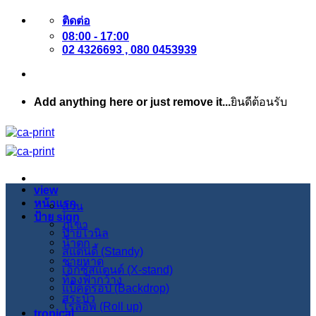
ข้าม
ติดต่อ
08:00 - 17:00
ไป
02 4326693 , 080 0453939
ยัง
เนื้อหา
Add anything here or just remove it...
ยินดีต้อนรับ
view
หน้าแรก
สวน
ป้าย sign
ภูเขา
ป้ายไวนิล
น้ำตก
สแตนดี้ (Standy)
ชายหาด
เอ็กซ์สแตนด์ (X-stand)
ท้องฟ้ากว้าง
แบ็คดรอป (Backdrop)
สระบัว
โรลอัพ (Roll up)
tropical