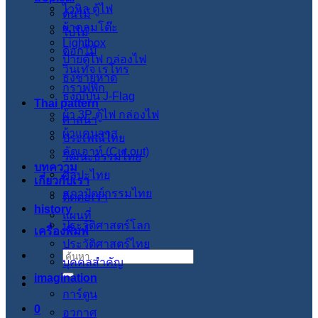
ไวนิล ตู้ไฟ
ต้นไม้
ผ้าคลุมโต๊ะ
ใบไม้
Lightbox
ดอกไม้
ป้ายตู้ไฟ กล่องไฟ
วินเทจ เรโทร
ธงชายหาด
กราฟฟิก
ธงญี่ปุ่น J-Flag
Thai pattern
ผ้า 3P ตู้ไฟ กล่องไฟ
ศาสนา
ผ้าแคนวาส
ประเพณีไทย
คัตเอาท์ (Cut out)
วัฒนะธรรมไทย
บทความ
ศิลปะไทย
เกี่ยวกับเรา
สภาปัตย์กรรมไทย
ติดต่อเรา
history
แผนที่
ประวัติศาสตร์โลก
เครื่องพิมพ์
ประวัติศาสตร์ไทย
ค้นหา:
บุคคลสำคัญ
imagination
การ์ตูน
0
อวกาศ