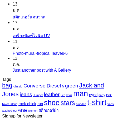
13
ม.ค.
ไม่มี
สติกเกอร์แคนวาส
17
ความ
ม.ค.
เห็น
ไม่มี
เครื่องพิมพ์ไวนิล UV
บน
11
ความ
สติ
พ.ค.
เห็น
ก
Photo-mural-tropical leaves-6
ไม่มี
บน
เกอร์
13
ความ
เครื่องพิมพ์
ต.ค.
แค
เห็น
ไว
Just another post with A Gallery
ไม่มี
นวาส
บน
นิล
ความ
Tags
Photo-
UV
bag
Jack and
เห็น
mural-
Converse
Diesel
green
classic
fit
tropical
บน
man
Jones
jeans
leather
nypd
leaves-
Jumper
Lee
levis
party
Pink
Just
6
t-shirt
shoe
stars
another
rock chick
run
River Island
sweden
vans
post
white
สติกเกอร์ผ้า
washed-out
women
with
Signup for Newsletter
A