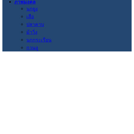
ภาพมงคล
นกยูง
เสือ
ปลาคาบ
ม้าวิ่ง
นกกระเรียน
กวนอู