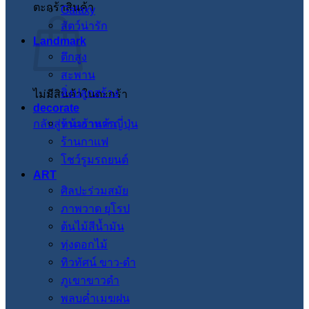
ตะกร้าสินค้า
Galaxy
สัตว์น่ารัก
Landmark
ตึกสูง
สะพาน
สิ่งปลูกสร้าง
ไม่มีสินค้าในตะกร้า
decorate
กลับสู่หน้าร้านค้า
ร้านอาหารญี่ปุ่น
ร้านกาแฟ
โชว์รูมรถยนต์
ART
ศิลปะร่วมสมัย
ภาพวาด ยุโรป
ต้นไม้สีน้ำมัน
ทุ่งดอกไม้
ทิวทัศน์ ขาว-ดำ
ภูเขาขาวดำ
พลบค่ำเมฆฝน