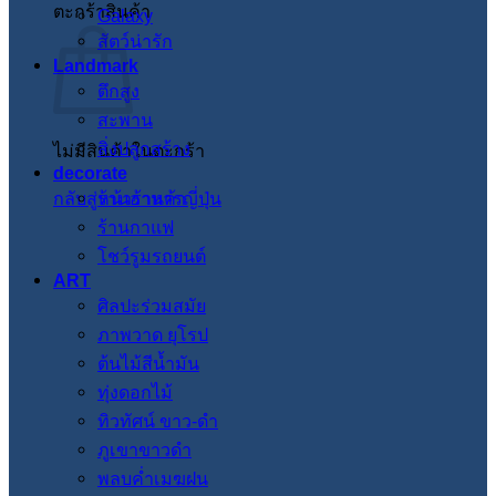
ตะกร้าสินค้า
Galaxy
สัตว์น่ารัก
Landmark
ตึกสูง
สะพาน
สิ่งปลูกสร้าง
ไม่มีสินค้าในตะกร้า
decorate
กลับสู่หน้าร้านค้า
ร้านอาหารญี่ปุ่น
ร้านกาแฟ
โชว์รูมรถยนต์
ART
ศิลปะร่วมสมัย
ภาพวาด ยุโรป
ต้นไม้สีน้ำมัน
ทุ่งดอกไม้
ทิวทัศน์ ขาว-ดำ
ภูเขาขาวดำ
พลบค่ำเมฆฝน