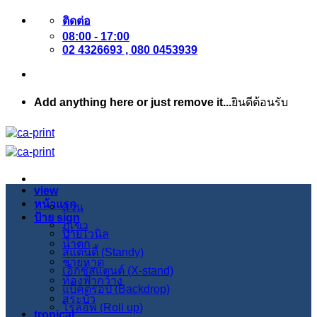
ข้าม
ติดต่อ
08:00 - 17:00
ไป
02 4326693 , 080 0453939
ยัง
เนื้อหา
Add anything here or just remove it...
ยินดีต้อนรับ
view
หน้าแรก
สวน
ป้าย sign
ภูเขา
ป้ายไวนิล
น้ำตก
สแตนดี้ (Standy)
ชายหาด
เอ็กซ์สแตนด์ (X-stand)
ท้องฟ้ากว้าง
แบ็คดรอป (Backdrop)
สระบัว
โรลอัพ (Roll up)
tropical