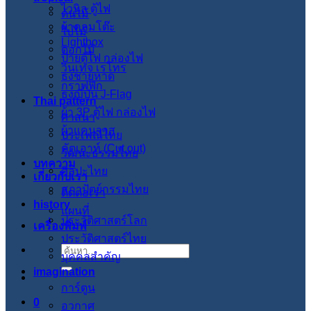
ไวนิล ตู้ไฟ
ต้นไม้
ผ้าคลุมโต๊ะ
ใบไม้
Lightbox
ดอกไม้
ป้ายตู้ไฟ กล่องไฟ
วินเทจ เรโทร
ธงชายหาด
กราฟฟิก
ธงญี่ปุ่น J-Flag
Thai pattern
ผ้า 3P ตู้ไฟ กล่องไฟ
ศาสนา
ผ้าแคนวาส
ประเพณีไทย
คัตเอาท์ (Cut out)
วัฒนะธรรมไทย
บทความ
ศิลปะไทย
เกี่ยวกับเรา
สภาปัตย์กรรมไทย
ติดต่อเรา
history
แผนที่
ประวัติศาสตร์โลก
เครื่องพิมพ์
ประวัติศาสตร์ไทย
ค้นหา:
บุคคลสำคัญ
imagination
การ์ตูน
0
อวกาศ