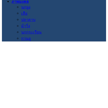
ภาพมงคล
นกยูง
เสือ
ปลาคาบ
ม้าวิ่ง
นกกระเรียน
กวนอู