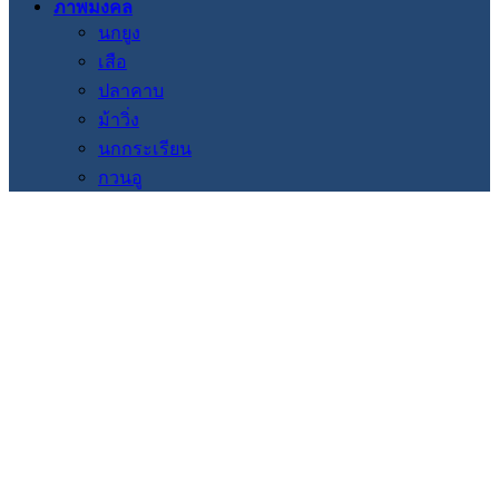
ภาพมงคล
นกยูง
เสือ
ปลาคาบ
ม้าวิ่ง
นกกระเรียน
กวนอู