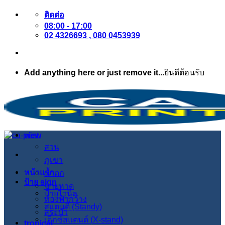
ข้าม
ติดต่อ
08:00 - 17:00
ไป
02 4326693 , 080 0453939
ยัง
เนื้อหา
Add anything here or just remove it...
ยินดีต้อนรับ
view
สวน
ภูเขา
หน้าแรก
น้ำตก
ป้าย sign
ชายหาด
ป้ายไวนิล
ท้องฟ้ากว้าง
สแตนดี้ (Standy)
สระบัว
เอ็กซ์สแตนด์ (X-stand)
tropical