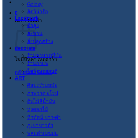
Galaxy
สัตว์น่ารัก
0
Landmark
ตะกร้าสินค้า
ตึกสูง
สะพาน
สิ่งปลูกสร้าง
decorate
ร้านอาหารญี่ปุ่น
ไม่มีสินค้าในตะกร้า
ร้านกาแฟ
โชว์รูมรถยนต์
กลับสู่หน้าร้านค้า
ART
ศิลปะร่วมสมัย
ภาพวาด ยุโรป
ต้นไม้สีน้ำมัน
ทุ่งดอกไม้
ทิวทัศน์ ขาว-ดำ
ภูเขาขาวดำ
พลบค่ำเมฆฝน