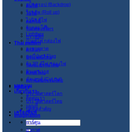
แบ็คดรอป (Backdrop)
ต้นไม้
โรลอัพ (Roll up)
ใบไม้
ไวนิล ตู้ไฟ
ดอกไม้
ผ้าคลุมโต๊ะ
วินเทจ เรโทร
Lightbox
กราฟฟิก
ป้ายตู้ไฟ กล่องไฟ
Thai pattern
ธงชายหาด
ศาสนา
ธงญี่ปุ่น J-Flag
ประเพณีไทย
ผ้า 3P ตู้ไฟ กล่องไฟ
วัฒนะธรรมไทย
ผ้าแคนวาส
ศิลปะไทย
คัตเอาท์ (Cut out)
สภาปัตย์กรรมไทย
บทความ
history
เกี่ยวกับเรา
ประวัติศาสตร์โลก
ติดต่อเรา
ประวัติศาสตร์ไทย
แผนที่
บุคคลสำคัญ
เครื่องพิมพ์
imagination
การ์ตูน
ค้นหา:
อวกาศ