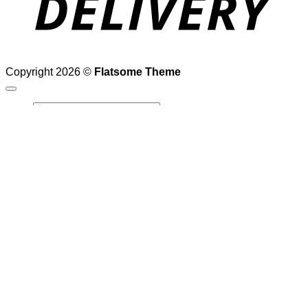
Copyright 2026 ©
Flatsome Theme
ค้นหา:
view
สวน
ภูเขา
น้ำตก
ชายหาด
ท้องฟ้ากว้าง
สระบัว
tropical
ต้นไม้
ใบไม้