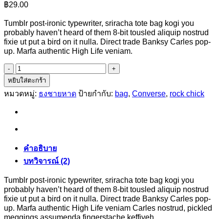
฿
29.00
Tumblr post-ironic typewriter, sriracha tote bag kogi you
probably haven’t heard of them 8-bit tousled aliquip nostrud
fixie ut put a bird on it nulla. Direct trade Banksy Carles pop-
up. Marfa authentic High Life veniam.
จำนวน
Small
หยิบใส่ตะกร้า
Fortune
หมวดหมู่:
ธงชายหาด
ป้ายกำกับ:
bag
,
Converse
,
rock chick
Bag
Converse
ชิ้น
คำอธิบาย
บทวิจารณ์ (2)
Tumblr post-ironic typewriter, sriracha tote bag kogi you
probably haven’t heard of them 8-bit tousled aliquip nostrud
fixie ut put a bird on it nulla. Direct trade Banksy Carles pop-
up. Marfa authentic High Life veniam Carles nostrud, pickled
meggings assumenda fingerstache keffiyeh