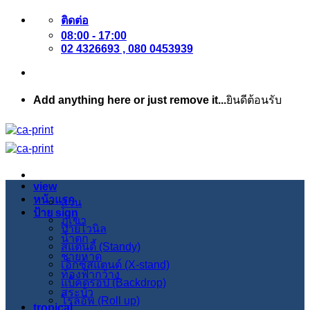
ข้าม
ติดต่อ
08:00 - 17:00
ไป
02 4326693 , 080 0453939
ยัง
เนื้อหา
Add anything here or just remove it...
ยินดีต้อนรับ
view
หน้าแรก
สวน
ป้าย sign
ภูเขา
ป้ายไวนิล
น้ำตก
สแตนดี้ (Standy)
ชายหาด
เอ็กซ์สแตนด์ (X-stand)
ท้องฟ้ากว้าง
แบ็คดรอป (Backdrop)
สระบัว
โรลอัพ (Roll up)
tropical