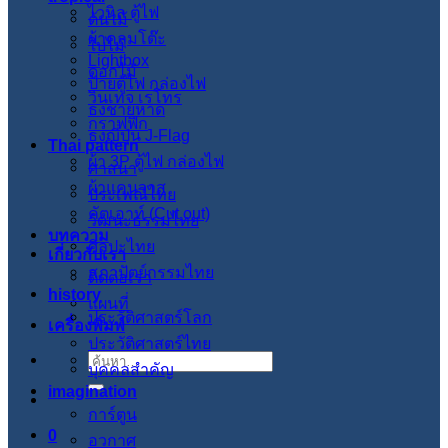
ไวนิล ตู้ไฟ
ต้นไม้
ผ้าคลุมโต๊ะ
ใบไม้
Lightbox
ดอกไม้
ป้ายตู้ไฟ กล่องไฟ
วินเทจ เรโทร
ธงชายหาด
กราฟฟิก
ธงญี่ปุ่น J-Flag
Thai pattern
ผ้า 3P ตู้ไฟ กล่องไฟ
ศาสนา
ผ้าแคนวาส
ประเพณีไทย
คัตเอาท์ (Cut out)
วัฒนะธรรมไทย
บทความ
ศิลปะไทย
เกี่ยวกับเรา
สภาปัตย์กรรมไทย
ติดต่อเรา
history
แผนที่
ประวัติศาสตร์โลก
เครื่องพิมพ์
ประวัติศาสตร์ไทย
ค้นหา:
บุคคลสำคัญ
imagination
การ์ตูน
0
อวกาศ