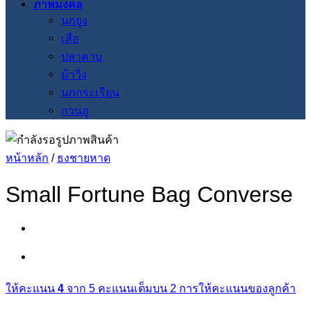
ภาพมงคล
นกยูง
เสือ
ปลาคาบ
ม้าวิ่ง
นกกระเรียน
กวนอู
หน้าหลัก
/
ธงชายหาด
Small Fortune Bag Converse
ให้คะแนน
4
จาก 5 คะแนนเต็มบน
2
การให้คะแนนของลูกค้า