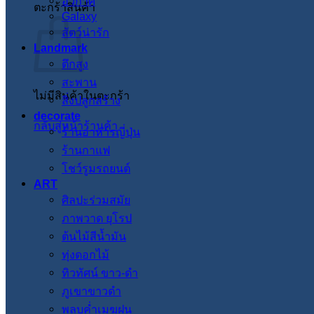
อวกาศ
ตะกร้าสินค้า
Galaxy
สัตว์น่ารัก
Landmark
ตึกสูง
สะพาน
ไม่มีสินค้าในตะกร้า
สิ่งปลูกสร้าง
decorate
กลับสู่หน้าร้านค้า
ร้านอาหารญี่ปุ่น
ร้านกาแฟ
โชว์รูมรถยนต์
ART
ศิลปะร่วมสมัย
ภาพวาด ยุโรป
ต้นไม้สีน้ำมัน
ทุ่งดอกไม้
ทิวทัศน์ ขาว-ดำ
ภูเขาขาวดำ
พลบค่ำเมฆฝน