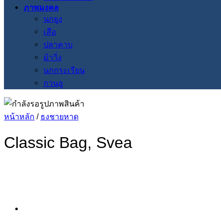
ภาพมงคล
นกยูง
เสือ
ปลาคาบ
ม้าวิ่ง
นกกระเรียน
กวนอู
หน้าหลัก
/
ธงชายหาด
Classic Bag, Svea