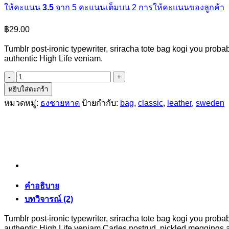
ให้คะแนน
3.5
จาก 5 คะแนนเต็มบน
2
การให้คะแนนของลูกค้า
฿
29.00
Tumblr post-ironic typewriter, sriracha tote bag kogi you probab
authentic High Life veniam.
จำนวน
Classic
หยิบใส่ตะกร้า
Bag,
หมวดหมู่:
ธงชายหาด
ป้ายกำกับ:
bag
,
classic
,
leather
,
sweden
Svea
ชิ้น
คำอธิบาย
บทวิจารณ์ (2)
Tumblr post-ironic typewriter, sriracha tote bag kogi you probab
authentic High Life veniam Carles nostrud, pickled meggings ass