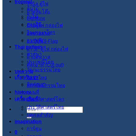
tropical
ไวนิล ตู้ไฟ
ต้นไม้
ผ้าคลุมโต๊ะ
ใบไม้
Lightbox
ดอกไม้
ป้ายตู้ไฟ กล่องไฟ
วินเทจ เรโทร
ธงชายหาด
กราฟฟิก
ธงญี่ปุ่น J-Flag
Thai pattern
ผ้า 3P ตู้ไฟ กล่องไฟ
ศาสนา
ผ้าแคนวาส
ประเพณีไทย
คัตเอาท์ (Cut out)
วัฒนะธรรมไทย
บทความ
เกี่ยวกับเรา
ศิลปะไทย
ติดต่อเรา
สภาปัตย์กรรมไทย
history
แผนที่
เครื่องพิมพ์
ประวัติศาสตร์โลก
ประวัติศาสตร์ไทย
ค้นหา:
บุคคลสำคัญ
imagination
การ์ตูน
0