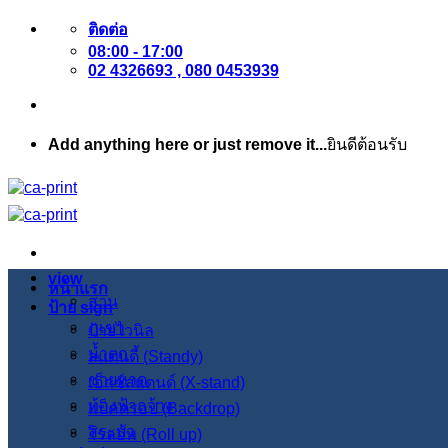
ข้าม
ติดต่อ
08:00 - 17:00
ไป
02 4326693 , 080 0453939
ยัง
เนื้อหา
Add anything here or just remove it...
ยินดีต้อนรับ
view
หน้าแรก
สวน
ป้าย sign
ภูเขา
ป้ายไวนิล
น้ำตก
สแตนดี้ (Standy)
ชายหาด
เอ็กซ์สแตนด์ (X-stand)
ท้องฟ้ากว้าง
แบ็คดรอป (Backdrop)
สระบัว
โรลอัพ (Roll up)