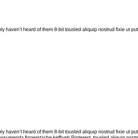
ly haven’t heard of them 8-bit tousled aliquip nostrud fixie ut pu
ly haven’t heard of them 8-bit tousled aliquip nostrud fixie ut pu
umenda fingerstache keffiyeh Pinterest. tousled aliquip nostrud 